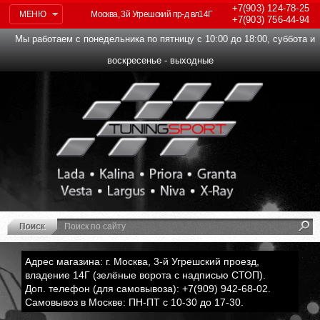
+7(903)
124-78-25
МЕНЮ
Москва, 3й Угрешский пр-д вл14Г
+7(903)
756-44-94
Мы работаем с понедельника по пятницу с 10:00 до 18:00, суббота и
воскресенье - выходные
Адрес магазина: г. Москва, 3-й Угрешский проезд,
владение 14Г (зелёные ворота с надписью СТОП).
Доп. телефон (для самовывоза): +7(909) 942-68-02.
Самовывоз в Москве: ПН-ПТ с 10-30 до 17-30.