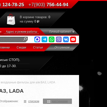
)
124-78-25
+7(903)
756-44-94
В корзине товаров:
0
на сумму
0
Адрес и режим работы
Личный кабинет
овинки
Скидки
Статьи
Оптовикам
дписью СТОП).
 до 17-30.
воздушные фильтры для а/м ВАЗ, LADA
АЗ, LADA
Отображение:
списком
картинками