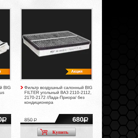
й BIG
Фильтр воздушный салонный BIG
us
FILTER угольный ВАЗ 2110-2112,
2170-2172 /Лада-Приора/ без
кондиционера
0
680
850
Купить