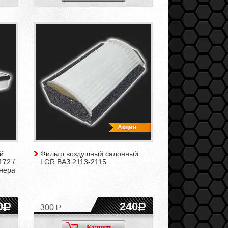
й
Фильтр воздушный салонный
172 /
LGR ВАЗ 2113-2115
онера
0
240
300
Купить