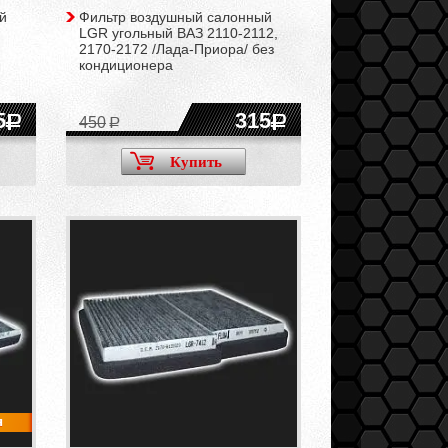
й
Фильтр воздушный салонный
LGR угольный ВАЗ 2110-2112,
2170-2172 /Лада-Приора/ без
кондиционера
5
315
450
Купить