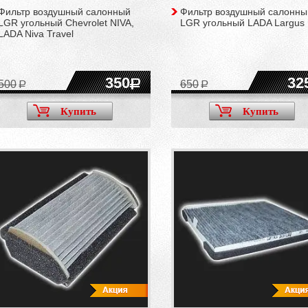
Фильтр воздушный салонный
Фильтр воздушный салонны
LGR угольный Chevrolet NIVA,
LGR угольный LADA Largus
LADA Niva Travel
350
32
500
650
Купить
Купить