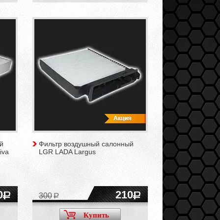
й
Фильтр воздушный салонный
iva
LGR LADA Largus
0
210
300
Купить