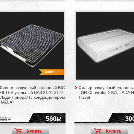
Фильтр воздушный салонный BIG
Фильтр воздушный салонны
FILTER угольный ВАЗ 2170-2172
LGR Chevrolet NIVA, LADA N
/Лада-Приора/ (с кондиционером
Travel
HALLA)
560
30
800
Купить
Купить