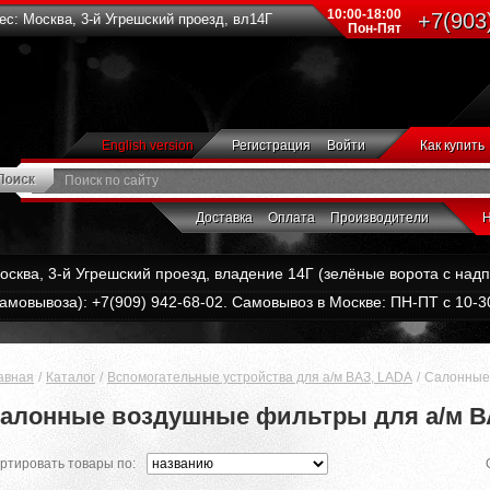
10:00-18:00
+7(903
с: Москва, 3-й Угрешский проезд, вл14Г
Пон-Пят
English version
Регистрация
Войти
Как купить
Доставка
Оплата
Производители
Н
Москва, 3-й Угрешский проезд, владение 14Г (зелёные ворота с на
амовывоза): +7(909) 942-68-02. Самовывоз в Москве: ПН-ПТ с 10-30
авная
Каталог
Вспомогательные устройства для а/м ВАЗ, LADA
Салонные 
алонные воздушные фильтры для а/м В
ртировать товары по: