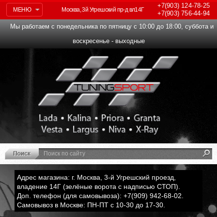
+7(903)
124-78-25
МЕНЮ
Москва, 3й Угрешский пр-д вл14Г
+7(903)
756-44-94
Мы работаем с понедельника по пятницу с 10:00 до 18:00, суббота и
воскресенье - выходные
Адрес магазина: г. Москва, 3-й Угрешский проезд,
владение 14Г (зелёные ворота с надписью СТОП).
Доп. телефон (для самовывоза): +7(909) 942-68-02.
Самовывоз в Москве: ПН-ПТ с 10-30 до 17-30.