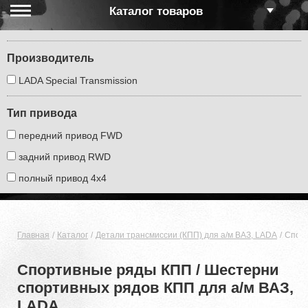
Каталог товаров
Производитель
LADA Special Transmission
Тип привода
передний привод FWD
задний привод RWD
полный привод 4х4
Главная
Каталог
Детали трансмиссии (КПП) для а/м ВАЗ, LADA
Спорт
Спортивные ряды КПП / Шестерни
спортивных рядов КПП для а/м ВАЗ,
LADA