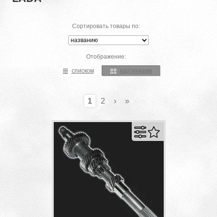
Сортировать товары по:
Отображение:
списком
картинками
1
2
›
»