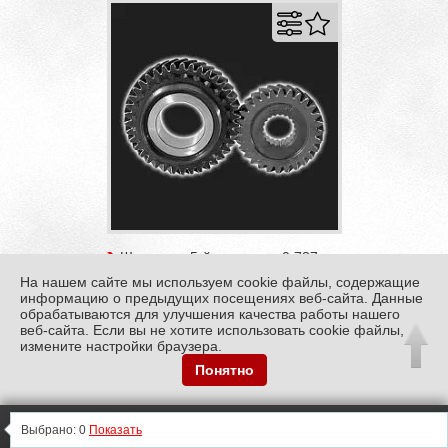
Шестерня 5-й передачи 0,737
LST для а/м LADA Largus с МКПП
На нашем сайте мы используем cookie файлы, содержащие
Renault (комплект)
информацию о предыдущих посещениях веб-сайта. Данные
обрабатываются для улучшения качества работы нашего
веб-сайта. Если вы не хотите использовать cookie файлы,
измените настройки браузера.
11500
Понятно
Купить
0
0
0
Информация
0
Выбрано:
0
Показать