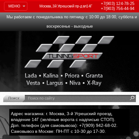
+7(903)
124-78-25
МЕНЮ
Москва, 3й Угрешский пр-д вл14Г
+7(903)
756-44-94
Мы работаем с понедельника по пятницу с 10:00 до 18:00, суббота и
воскресенье - выходные
Адрес магазина: г. Москва, 3-й Угрешский проезд,
владение 14Г (зелёные ворота с надписью СТОП).
Доп. телефон (для самовывоза): +7(909) 942-68-02.
Самовывоз в Москве: ПН-ПТ с 10-30 до 17-30.