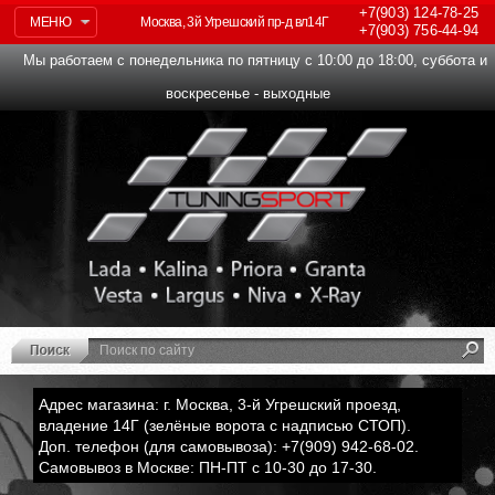
+7(903)
124-78-25
МЕНЮ
Москва, 3й Угрешский пр-д вл14Г
+7(903)
756-44-94
Мы работаем с понедельника по пятницу с 10:00 до 18:00, суббота и
воскресенье - выходные
Адрес магазина: г. Москва, 3-й Угрешский проезд,
владение 14Г (зелёные ворота с надписью СТОП).
Доп. телефон (для самовывоза): +7(909) 942-68-02.
Самовывоз в Москве: ПН-ПТ с 10-30 до 17-30.