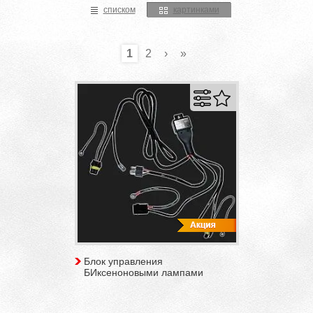
списком
картинками
1
2
›
»
Блок управления
БИксеноновыми лампами