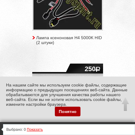
Лампа ксеноновая H4 5000K HID
(2 штуки)
250
Купить
На нашем сайте мы используем cookie файлы, содержащие
информацию о предыдущих посещениях веб-сайта. Данные
обрабатываются для улучшения качества работы нашего
веб-сайта. Если вы не хотите использовать cookie файлы,
измените настройки браузера.
Понятно
0
0
0
Информация
0
Выбрано:
0
Показать