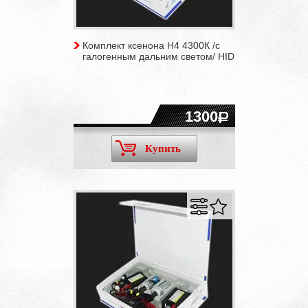
Комплект ксенона H4 4300К /c
галогенным дальним светом/ HID
1300
Купить