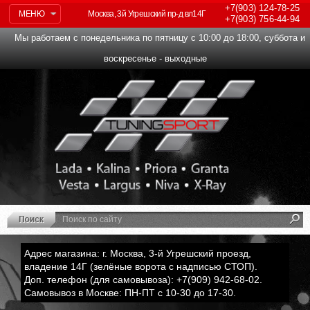
+7(903)
124-78-25
МЕНЮ
Москва, 3й Угрешский пр-д вл14Г
+7(903)
756-44-94
Мы работаем с понедельника по пятницу с 10:00 до 18:00, суббота и
воскресенье - выходные
Адрес магазина: г. Москва, 3-й Угрешский проезд,
владение 14Г (зелёные ворота с надписью СТОП).
Доп. телефон (для самовывоза): +7(909) 942-68-02.
Самовывоз в Москве: ПН-ПТ с 10-30 до 17-30.