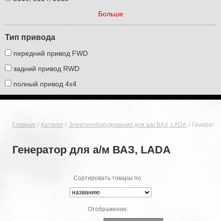
Больше
Тип привода
передний привод FWD
задний привод RWD
полный привод 4х4
Главная
Каталог
Электрооборудование для а/м ВАЗ, LADA
Генератор
Генератор для а/м ВАЗ, LADA
Сортировать товары по:
Отображение: