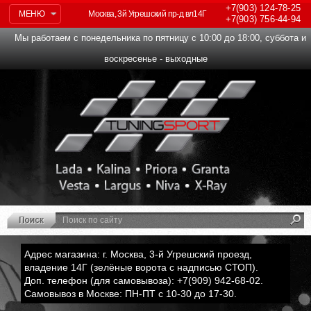
+7(903)
124-78-25
МЕНЮ
Москва, 3й Угрешский пр-д вл14Г
+7(903)
756-44-94
Мы работаем с понедельника по пятницу с 10:00 до 18:00, суббота и
воскресенье - выходные
Адрес магазина: г. Москва, 3-й Угрешский проезд,
владение 14Г (зелёные ворота с надписью СТОП).
Доп. телефон (для самовывоза): +7(909) 942-68-02.
Самовывоз в Москве: ПН-ПТ с 10-30 до 17-30.