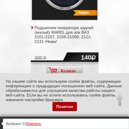
Подшипник генератора задний
(малый) MAREL для а/м ВАЗ
2101-2107, 2108-21099, 2121-
2131 /Нива/
140
200
Купить
На нашем сайте мы используем cookie файлы, содержащие
информацию о предыдущих посещениях веб-сайта. Данные
обрабатываются для улучшения качества работы нашего
веб-сайта. Если вы не хотите использовать cookie файлы,
измените настройки браузера.
Понятно
0
0
0
Информация
0
Выбрано:
0
Показать