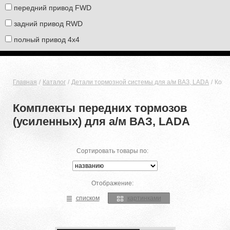
передний привод FWD
задний привод RWD
полный привод 4х4
Главная
Каталог
Детали тормозной системы для а/м ВАЗ, LADA
Комп
Комплекты передних тормозов
(усиленных) для а/м ВАЗ, LADA
Сортировать товары по:
Отображение:
списком
картинками