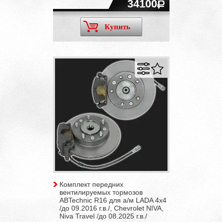
34100
Купить
Комплект передних
вентилируемых тормозов
ABTechnic R16 для а/м LADA 4x4
/до 09.2016 г.в./, Chevrolet NIVA,
Niva Travel /до 08.2025 г.в./