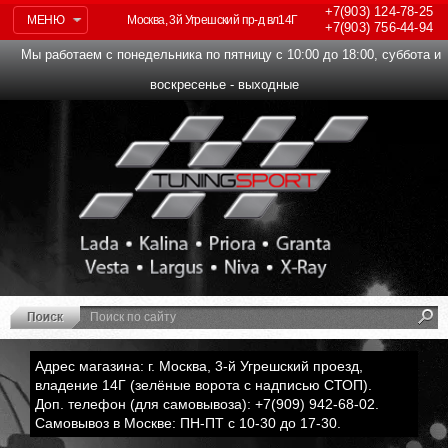
+7(903)
124-78-25
МЕНЮ
Москва, 3й Угрешский пр-д вл14Г
+7(903)
756-44-94
Мы работаем с понедельника по пятницу с 10:00 до 18:00, суббота и
воскресенье - выходные
Адрес магазина: г. Москва, 3-й Угрешский проезд,
владение 14Г (зелёные ворота с надписью СТОП).
Доп. телефон (для самовывоза): +7(909) 942-68-02.
Самовывоз в Москве: ПН-ПТ с 10-30 до 17-30.