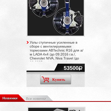
Узлы ступичные усиленные в
сборе с вентилируемыми
тормозами ABTechnic R16 для а/
м LADA 4x4 /до 09.2016 г.в./,
Chevrolet NIVA, Niva Travel /до
08.2025 г.в./ (комплект)
53500
Купить
Новинки
Все новинки