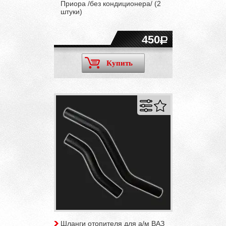
Приора /без кондиционера/ (2
штуки)
450
Купить
Шланги отопителя для а/м ВАЗ