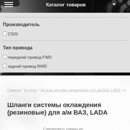
Каталог товаров
Производитель
CS20
Тип привода
передний привод FWD
задний привод RWD
Главная
Каталог
Детали системы охлаждения для а/м ВАЗ, LADA
Шла
Шланги системы охлаждения
(резиновые) для а/м ВАЗ, LADA
Сортировать товары по: