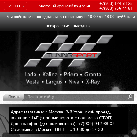
+7(903)
124-78-25
МЕНЮ
Москва, 3й Угрешский пр-д вл14Г
+7(903)
756-44-94
Мы работаем с понедельника по пятницу с 10:00 до 18:00, суббота и
воскресенье - выходные
Адрес магазина: г. Москва, 3-й Угрешский проезд,
владение 14Г (зелёные ворота с надписью СТОП).
Доп. телефон (для самовывоза): +7(909) 942-68-02.
Самовывоз в Москве: ПН-ПТ с 10-30 до 17-30.