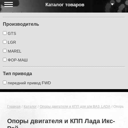
Каталог товаров
Производитель
GTS
LGR
MAREL
ФОР-МАШ
Тип привода
передний привод FWD
Главная
Каталог
Опоры двигателя и КПП для а/м ВАЗ, LADA
Опоры д
Опоры двигателя и КПП Лада Икс-