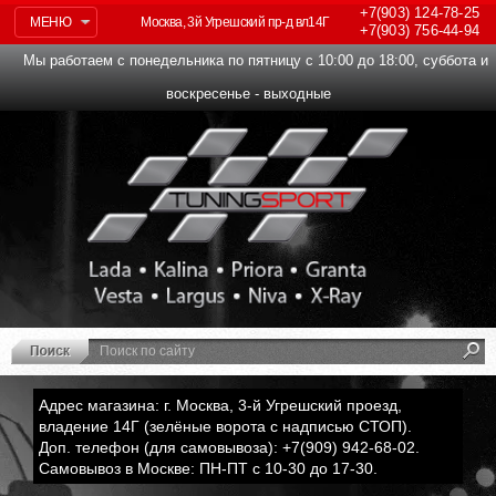
+7(903)
124-78-25
МЕНЮ
Москва, 3й Угрешский пр-д вл14Г
+7(903)
756-44-94
Мы работаем с понедельника по пятницу с 10:00 до 18:00, суббота и
воскресенье - выходные
Адрес магазина: г. Москва, 3-й Угрешский проезд,
владение 14Г (зелёные ворота с надписью СТОП).
Доп. телефон (для самовывоза): +7(909) 942-68-02.
Самовывоз в Москве: ПН-ПТ с 10-30 до 17-30.