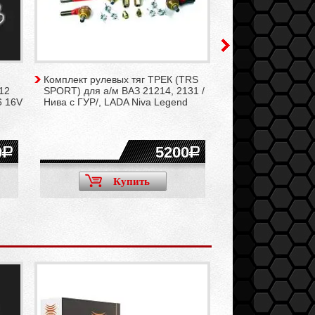
Комплект рулевых тяг ТРЕК (TRS
Комплект рулевых
12
SPORT) для а/м ВАЗ 21214, 2131 /
(Чемпион S10) для
6 16V
Нива с ГУР/, LADA Niva Legend
NIVA, LADA Niva T
0
5200
Купить
Ку