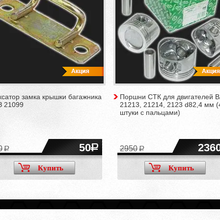
ксатор замка крышки багажника
Поршни СТК для двигателей 
З 21099
21213, 21214, 2123 d82,4 мм (
штуки с пальцами)
50
236
0
2950
Купить
Купить