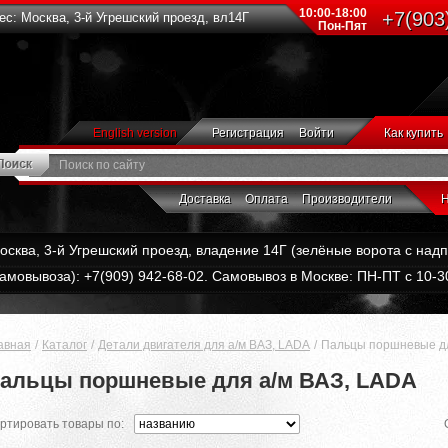
10:00-18:00
+7(903
с: Москва, 3-й Угрешский проезд, вл14Г
Пон-Пят
English version
Регистрация
Войти
Как купить
Доставка
Оплата
Производители
Н
Москва, 3-й Угрешский проезд, владение 14Г (зелёные ворота с на
амовывоза): +7(909) 942-68-02. Самовывоз в Москве: ПН-ПТ с 10-30
авная
Каталог
Детали двигателя для а/м ВАЗ, LADA
Пальцы поршневые дл
альцы поршневые для а/м ВАЗ, LADA
ртировать товары по: