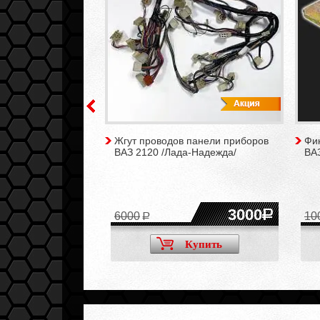
 переноса
Жгут проводов панели приборов
Фи
 21214, 2131 /Нива
ВАЗ 2120 /Лада-Надежда/
ВА
2975
3000
6000
10
Купить
Купить