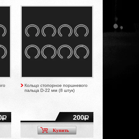
ого
Кольцо стопорное поршневого
пальца D-22 мм (8 штук)
0
200
Купить