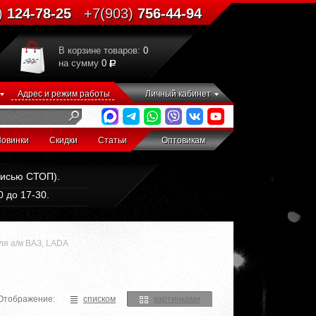
)
124-78-25
+7(903)
756-44-94
В корзине товаров:
0
на сумму
0
Адрес и режим работы
Личный кабинет
овинки
Скидки
Статьи
Оптовикам
дписью СТОП).
 до 17-30.
я а/м ВАЗ, LADA
Отображение:
списком
картинками