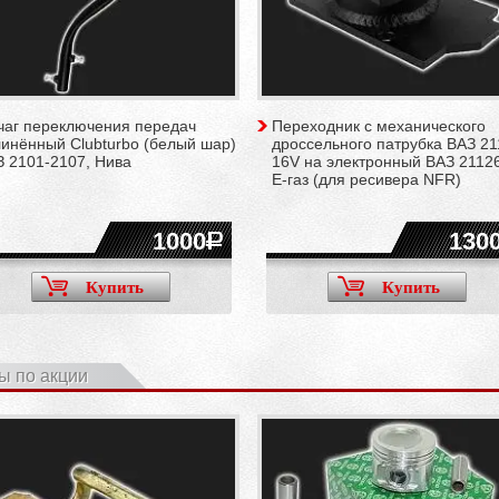
чаг переключения передач
Переходник с механического
инённый Clubturbo (белый шар)
дроссельного патрубка ВАЗ 21
З 2101-2107, Нива
16V на электронный ВАЗ 2112
Е-газ (для ресивера NFR)
1000
130
Купить
Купить
ы по акции