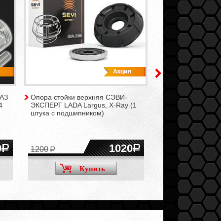
ВАЗ
Опора стойки верхняя СЭВИ-
Накладки на педа
4
ЭКСПЕРТ LADA Largus, X-Ray (1
алюминий/ Type R
штука с подшипником)
подсветкой, тип 2
0
1020
1200
650
Купить
Ку