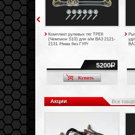
оточный GTS /с
Комплект рулевых тяг ТРЕК
Ры
ой/ для а/м LADA
(Чемпион S10) для а/м ВАЗ 2121-
удл
 (дорестайлинг)
2131 /Нива без ГУР/
ВА
5000
5200
Купить
Купить
Акции
Все товар