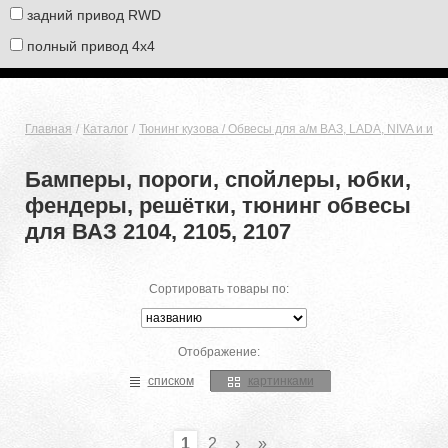
задний привод RWD
полный привод 4х4
Главная
Каталог
Тюнинг кузова / Обвесы для а/м ВАЗ, LADA, NIVA и ин
Бамперы, пороги, спойлеры, юбки,
фендеры, решётки, тюнинг обвесы
для ВАЗ 2104, 2105, 2107
Сортировать товары по:
Отображение:
списком
картинками
1
2
›
»