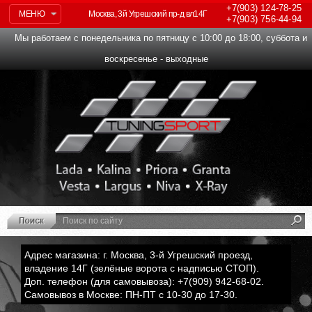
+7(903)
124-78-25
МЕНЮ
Москва, 3й Угрешский пр-д вл14Г
+7(903)
756-44-94
Мы работаем с понедельника по пятницу с 10:00 до 18:00, суббота и
воскресенье - выходные
Адрес магазина: г. Москва, 3-й Угрешский проезд,
владение 14Г (зелёные ворота с надписью СТОП).
Доп. телефон (для самовывоза): +7(909) 942-68-02.
Самовывоз в Москве: ПН-ПТ с 10-30 до 17-30.