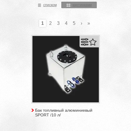
списком
картинками
1
2
3
4
5
›
»
Бак топливный алюминиевый
SPORT /10 л/