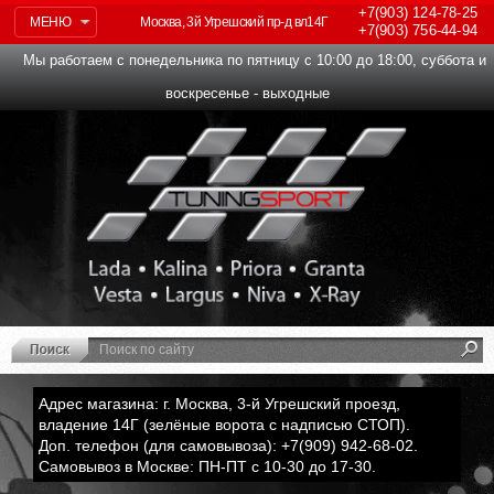
+7(903)
124-78-25
МЕНЮ
Москва, 3й Угрешский пр-д вл14Г
+7(903)
756-44-94
Мы работаем с понедельника по пятницу с 10:00 до 18:00, суббота и
воскресенье - выходные
Адрес магазина: г. Москва, 3-й Угрешский проезд,
владение 14Г (зелёные ворота с надписью СТОП).
Доп. телефон (для самовывоза): +7(909) 942-68-02.
Самовывоз в Москве: ПН-ПТ с 10-30 до 17-30.