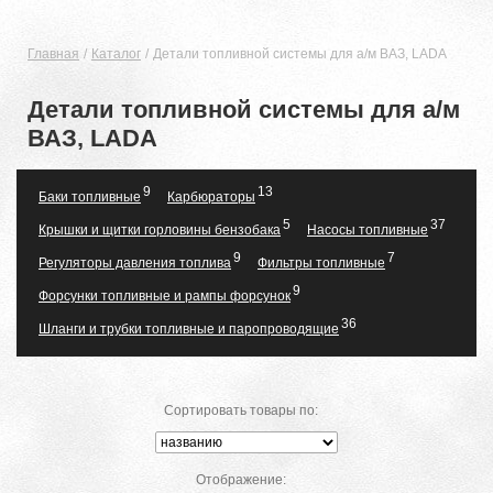
Главная
Каталог
Детали топливной системы для а/м ВАЗ, LADA
Детали топливной системы для а/м
ВАЗ, LADA
9
13
Баки топливные
Карбюраторы
5
37
Крышки и щитки горловины бензобака
Насосы топливные
9
7
Регуляторы давления топлива
Фильтры топливные
9
Форсунки топливные и рампы форсунок
36
Шланги и трубки топливные и паропроводящие
Сортировать товары по:
Отображение: