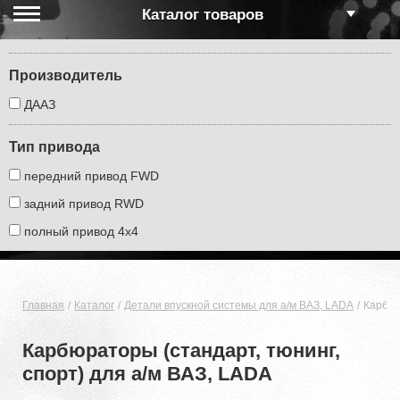
Каталог товаров
Производитель
ДААЗ
Тип привода
передний привод FWD
задний привод RWD
полный привод 4х4
Главная
Каталог
Детали впускной системы для а/м ВАЗ, LADA
Карбюр
Карбюраторы (стандарт, тюнинг,
спорт) для а/м ВАЗ, LADA