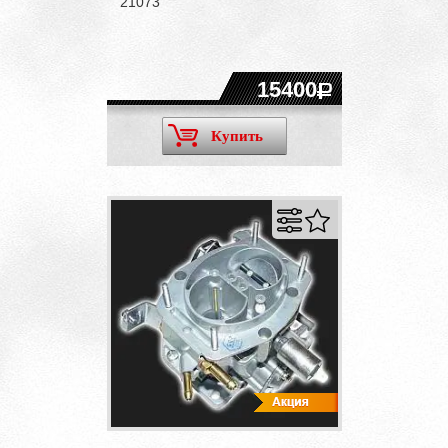
21073
15400
Купить