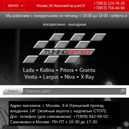
+7(903)
124-78-25
МЕНЮ
Москва, 3й Угрешский пр-д вл14Г
+7(903)
756-44-94
Мы работаем с понедельника по пятницу с 10:00 до 18:00, суббота и
воскресенье - выходные
Адрес магазина: г. Москва, 3-й Угрешский проезд,
владение 14Г (зелёные ворота с надписью СТОП).
Доп. телефон (для самовывоза): +7(909) 942-68-02.
Самовывоз в Москве: ПН-ПТ с 10-30 до 17-30.