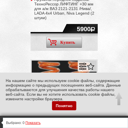
ТехноРессор ЛИФТИНГ +30 мм
для а/м ВАЗ 2121-2131 /Нива/,
LADA 4x4 Urban, Niva Legend (2
штуки)
5900
Купить
На нашем сайте мы используем cookie файлы, содержащие
информацию о предыдущих посещениях веб-сайта. Данные
обрабатываются для улучшения качества работы нашего
веб-сайта. Если вы не хотите использовать cookie файлы,
измените настройки браузера.
Понятно
0
0
0
Информация
0
Выбрано:
0
Показать