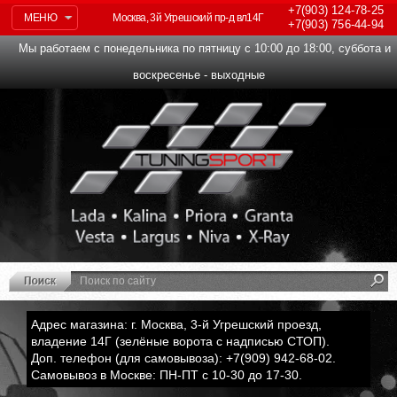
+7(903)
124-78-25
МЕНЮ
Москва, 3й Угрешский пр-д вл14Г
+7(903)
756-44-94
Мы работаем с понедельника по пятницу с 10:00 до 18:00, суббота и
воскресенье - выходные
Адрес магазина: г. Москва, 3-й Угрешский проезд,
владение 14Г (зелёные ворота с надписью СТОП).
Доп. телефон (для самовывоза): +7(909) 942-68-02.
Самовывоз в Москве: ПН-ПТ с 10-30 до 17-30.