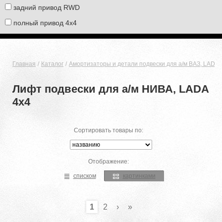
задний привод RWD
полный привод 4х4
Главная
Каталог
Амортизаторы и детали подвески для а/м ВАЗ, LADA
Лифт подвески для а/м НИВА, LADA
4x4
Сортировать товары по:
Отображение:
списком
картинками
1
2
›
»