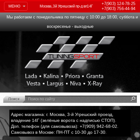
+7(903)
124-78-25
МЕНЮ
Москва, 3й Угрешский пр-д вл14Г
+7(903)
756-44-94
Мы работаем с понедельника по пятницу с 10:00 до 18:00, суббота и
воскресенье - выходные
Адрес магазина: г. Москва, 3-й Угрешский проезд,
владение 14Г (зелёные ворота с надписью СТОП).
Доп. телефон (для самовывоза): +7(909) 942-68-02.
Самовывоз в Москве: ПН-ПТ с 10-30 до 17-30.