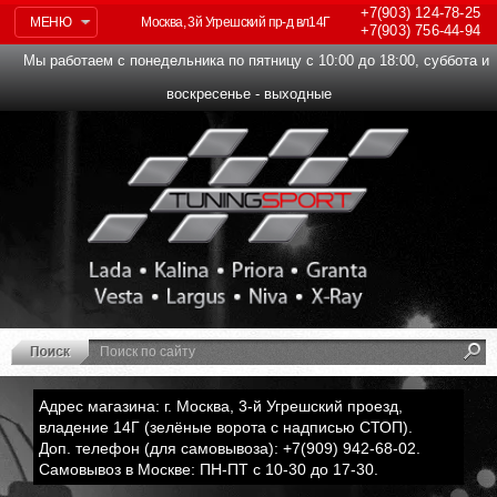
+7(903)
124-78-25
МЕНЮ
Москва, 3й Угрешский пр-д вл14Г
+7(903)
756-44-94
Мы работаем с понедельника по пятницу с 10:00 до 18:00, суббота и
воскресенье - выходные
Адрес магазина: г. Москва, 3-й Угрешский проезд,
владение 14Г (зелёные ворота с надписью СТОП).
Доп. телефон (для самовывоза): +7(909) 942-68-02.
Самовывоз в Москве: ПН-ПТ с 10-30 до 17-30.