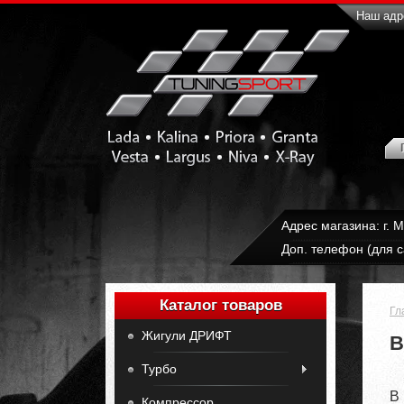
Наш адре
Адрес магазина: г. 
Доп. телефон (для с
Каталог товаров
Гл
Жигули ДРИФТ
В
Турбо
В
Компрессор