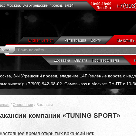
10:00-18:00
+7(903
с: Москва, 3-й Угрешский проезд, вл14Г
Пон-Пят
English version
Регистрация
Войти
Как купить
Доставка
Оплата
Производители
Н
Москва, 3-й Угрешский проезд, владение 14Г (зелёные ворота с на
амовывоза): +7(909) 942-68-02. Самовывоз в Москве: ПН-ПТ с 10-30
авная
О компании
Вакансии
акансии компании «TUNING SPORT»
 настоящее время открытых вакансий нет.