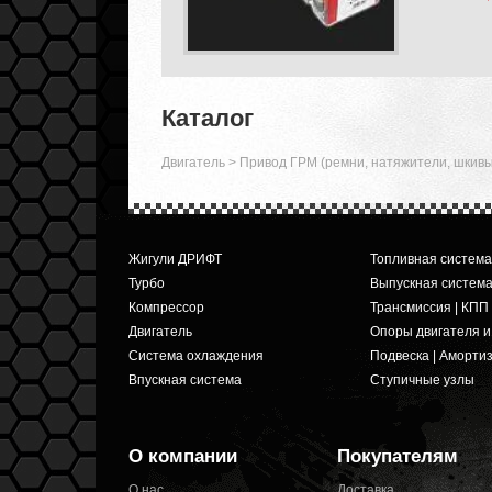
Каталог
Двигатель
>
Привод ГРМ (ремни, натяжители, шкивы,
Жигули ДРИФТ
Топливная система
Турбо
Выпускная систем
Компрессор
Трансмиссия | КПП
Двигатель
Опоры двигателя 
Система охлаждения
Подвеска | Аморти
Впускная система
Ступичные узлы
О компании
Покупателям
О нас
Доставка