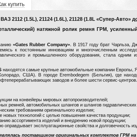
Как купить
2112 (1.5L), 21124 (1.6L), 21128 (1.8L «Супер-Авто»
д
еталлический) натяжной ролик ремня ГРМ, усиленны
мпанию
«Gates Rubber Company»
. В 1917 году брат Чарльза, 
ремясь к постоянным инновациям и многочисленным исслед
авлического и промышленного оборудования, стала одним 
S
находятся самые крупные автомобильные компании Европы, Я
олорадо, США). В городе Erembodegem (Бельгия), где наход
ефтеперерабатывающих заводов и более шести сервис-центров
дукции на конвейеры мировых автопроизводителей;
дных ремней, автомобильных шлангов и шлангов гидравлических
ическим требованиям оригинального изделия;
ие новых технологий с целью повышения качества продукции;
ванию ассортимента изделий и внедрению новой продукции;
тью оправдывает эксплуатационные свойства и долговечность и
» являлась поставщиком оригинальных комплектов ГРМ на