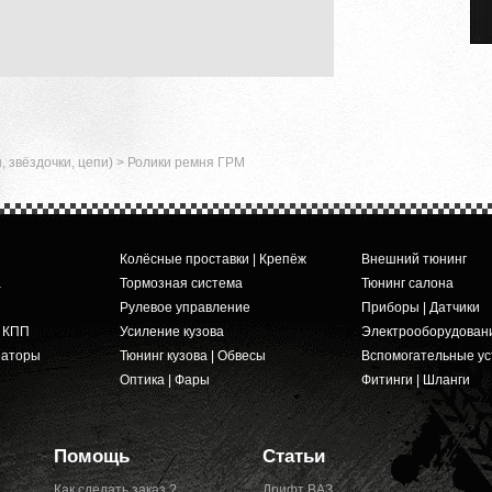
 звёздочки, цепи)
>
Ролики ремня ГРМ
Колёсные проставки | Крепёж
Внешний тюнинг
а
Тормозная система
Тюнинг салона
Рулевое управление
Приборы | Датчики
и КПП
Усиление кузова
Электрооборудован
заторы
Тюнинг кузова | Обвесы
Вспомогательные ус
Оптика | Фары
Фитинги | Шланги
Помощь
Статьи
Как сделать заказ ?
Дрифт ВАЗ