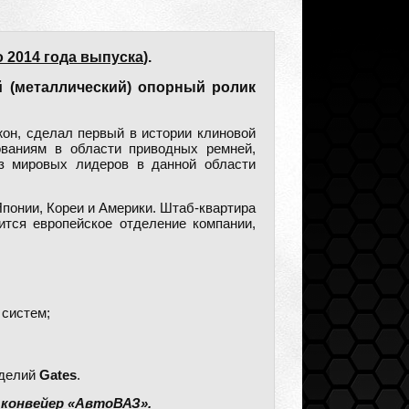
о 2014 года выпуска
).
й (металлический) опорный ролик
Джон, сделал первый в истории клиновой
ованиям в области приводных ремней,
из мировых лидеров в данной области
понии, Кореи и Америки. Штаб-квартира
ится европейское отделение компании,
.
 систем;
зделий
Gates
.
 конвейер «АвтоВАЗ».