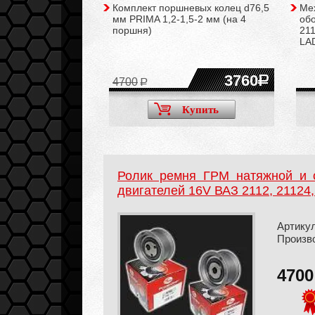
го тормоза Allied
Комплект поршневых колец d76,5
Ме
 ВАЗ 2108-21099,
мм PRIMA 1,2-1,5-2 мм (на 4
обо
-2115, Калина,
поршня)
211
/с датчиками/
LAD
1000
3760
4700
Купить
Купить
Ролик ремня ГРМ натяжной и
двигателей 16V ВАЗ 2112, 21124,
Артикул
Произв
470