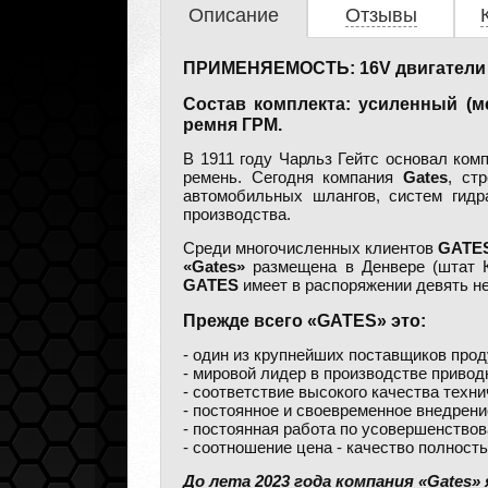
Описание
Отзывы
ПРИМЕНЯЕМОСТЬ: 16V двигатели ВАЗ 
Состав комплекта: усиленный (м
ремня ГРМ.
В 1911 году Чарльз Гейтс основал ко
ремень. Сегодня компания
Gates
, ст
автомобильных шлангов, систем гидр
производства.
Среди многочисленных клиентов
GATE
«Gates»
размещена в Денвере (штат К
GATES
имеет в распоряжении девять н
Прежде всего «GATES» это:
- один из крупнейших поставщиков про
- мировой лидер в производстве приво
- соответствие высокого качества техн
- постоянное и своевременное внедрен
- постоянная работа по усовершенство
- соотношение цена - качество полнос
До лета 2023 года компания «Gates