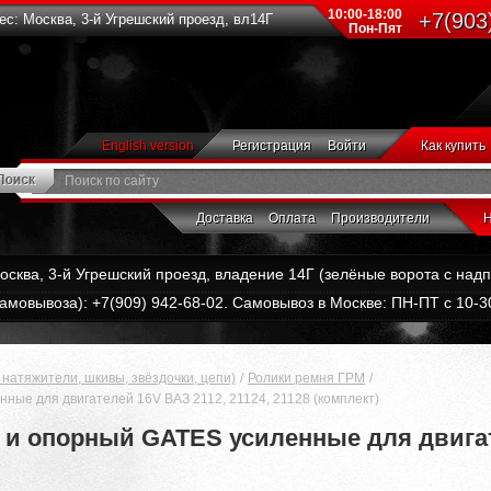
10:00-18:00
+7(903
с: Москва, 3-й Угрешский проезд, вл14Г
Пон-Пят
English version
Регистрация
Войти
Как купить
Доставка
Оплата
Производители
Н
Москва, 3-й Угрешский проезд, владение 14Г (зелёные ворота с на
амовывоза): +7(909) 942-68-02. Самовывоз в Москве: ПН-ПТ с 10-30
натяжители, шкивы, звёздочки, цепи)
Ролики ремня ГРМ
ные для двигателей 16V ВАЗ 2112, 21124, 21128 (комплект)
и опорный GATES усиленные для двигате