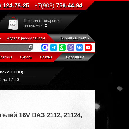
)
124-78-25
+7(903)
756-44-94
В корзине товаров:
0
на сумму
0
Адрес и режим работы
Личный кабинет
овинки
Скидки
Статьи
Оптовикам
дписью СТОП).
 до 17-30.
лей 16V ВАЗ 2112, 21124,