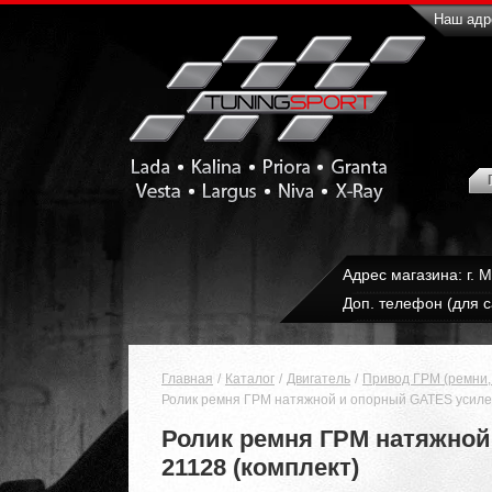
Наш адре
Адрес магазина: г. 
Доп. телефон (для с
Главная
Каталог
Двигатель
Привод ГРМ (ремни, 
Ролик ремня ГРМ натяжной и опорный GATES усилен
Ролик ремня ГРМ натяжной 
21128 (комплект)