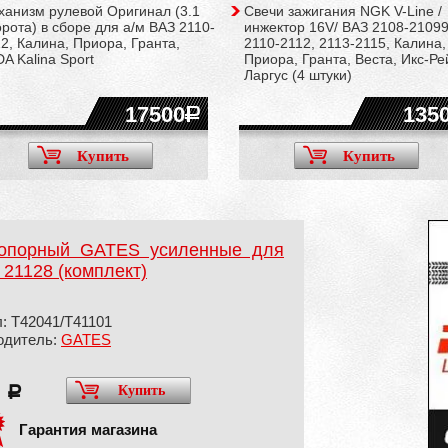
ханизм рулевой Оригинал (3.1
Свечи зажигания NGK V-Line /
рота) в сборе для а/м ВАЗ 2110-
инжектор 16V/ ВАЗ 2108-21099
2, Калина, Приора, Гранта,
2110-2112, 2113-2115, Калина,
A Kalina Sport
Приора, Гранта, Веста, Икс-Ре
Ларгус (4 штуки)
17500
135
Купить
Купить
 опорный GATES усиленные для
 21128 (комплект)
: T42041/T41101
одитель:
GATES
0
Купить
a
Гарантия магазина