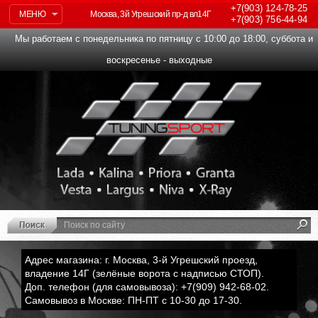
+7(903)
124-78-25
МЕНЮ
Москва, 3й Угрешский пр-д вл14Г
+7(903)
756-44-94
Мы работаем с понедельника по пятницу с 10:00 до 18:00, суббота и
воскресенье - выходные
Адрес магазина: г. Москва, 3-й Угрешский проезд,
владение 14Г (зелёные ворота с надписью СТОП).
Доп. телефон (для самовывоза): +7(909) 942-68-02.
Самовывоз в Москве: ПН-ПТ с 10-30 до 17-30.