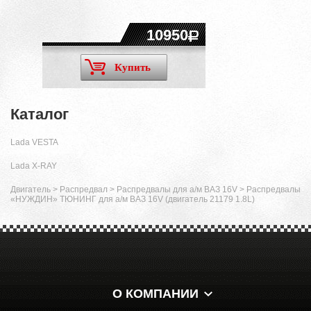
10950
Купить
Каталог
Lada VESTA
Lada X-RAY
Двигатель
>
Распредвал
>
Распредвалы для а/м ВАЗ 16V
>
Распредвалы
«НУЖДИН» ТЮНИНГ для а/м ВАЗ 16V (двигатель 21179 1.8L)
О КОМПАНИИ