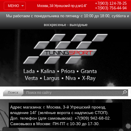
+7(903)
124-78-25
МЕНЮ
Москва, 3й Угрешский пр-д вл14Г
+7(903)
756-44-94
Мы работаем с понедельника по пятницу с 10:00 до 18:00, суббота и
воскресенье - выходные
Адрес магазина: г. Москва, 3-й Угрешский проезд,
владение 14Г (зелёные ворота с надписью СТОП).
Доп. телефон (для самовывоза): +7(909) 942-68-02.
Самовывоз в Москве: ПН-ПТ с 10-30 до 17-30.