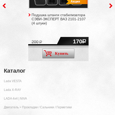
Подушка штанги стабилизатора
СЭВИ-ЭКСПЕРТ ВАЗ 2101-2107
(4 штуки)
170
200
Купить
Каталог
Lada VESTA
Lada X-RAY
LADA 4x4 | NIVA
Двигатель
>
Прокладки / Сальники / Герметики