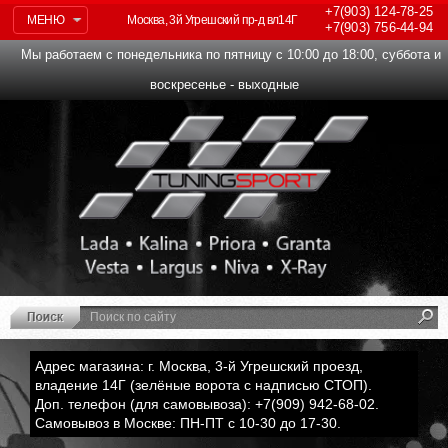
+7(903)
124-78-25
МЕНЮ
Москва, 3й Угрешский пр-д вл14Г
+7(903)
756-44-94
Мы работаем с понедельника по пятницу с 10:00 до 18:00, суббота и
воскресенье - выходные
Адрес магазина: г. Москва, 3-й Угрешский проезд,
владение 14Г (зелёные ворота с надписью СТОП).
Доп. телефон (для самовывоза): +7(909) 942-68-02.
Самовывоз в Москве: ПН-ПТ с 10-30 до 17-30.