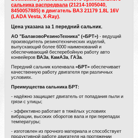
сальника распредвала
(21214-1005040,
8450057885) в двигатель ВАЗ 21179 1.8L 16V
(LADA Vesta, X-Ray).
Цена указана за 1 передний сальник.
АО "БалаковоРезиноТехника" («БРТ»)
- ведущий
производитель резинотехнических изделий,
выпускающий более 6000 наименований и
обеспечивающий бесперебойную работу авто
конвейеров
ВАЗа
,
КамАЗа
,
ГАЗа
.
Передний сальник коленвала
«БРТ»
обеспечивает
качественную работу двигателя при различных
условиях.
Преимущества сальника БРТ:
- надёжно защищает двигатель от попадания пыли и
грязи с улицы;
- эффективно работает в тяжёлых условиях
вибрации, высоких оборотов вала и при перепадах
температуры;
- изготовлен из прочного материала и способствует
продуктивной работе двигателя на протяжении