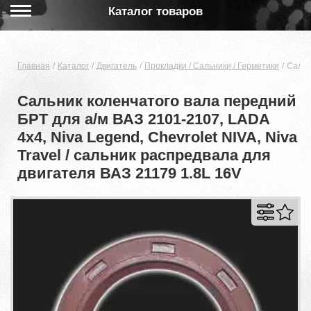
Каталог товаров
Главная
Каталог
Двигатель
Прокладки / Сальники / Герметики
Сальн
Сальник коленчатого вала передний
БРТ для а/м ВАЗ 2101-2107, LADA
4x4, Niva Legend, Chevrolet NIVA, Niva
Travel / сальник распредвала для
двигателя ВАЗ 21179 1.8L 16V