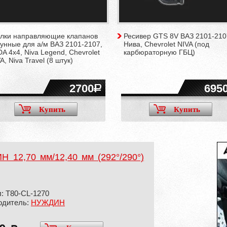
улки направляющие клапанов
Ресивер GTS 8V ВАЗ 2101-210
унные для а/м ВАЗ 2101-2107,
Нива, Chevrolet NIVA (под
A 4x4, Niva Legend, Chevrolet
карбюраторную ГБЦ)
A, Niva Travel (8 штук)
2700
695
Купить
Купить
 12,70 мм/12,40 мм (292°/290°)
: T80-CL-1270
одитель:
НУЖДИН