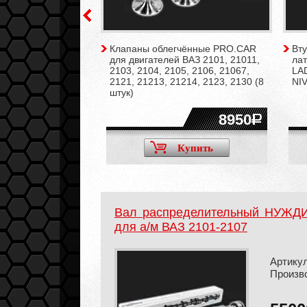
ляющие клапанов
Клапаны облегчённые PRO.CAR
Вт
а/м ВАЗ 2101-2107,
для двигателей ВАЗ 2101, 21011,
лат
Legend, Chevrolet
2103, 2104, 2105, 2106, 21067,
LAD
l (8 штук)
2121, 21213, 21214, 2123, 2130 (8
NIV
штук)
2950
8950
Купить
Купить
Вал распределительный НУЖДИН
для а/м ВАЗ 2101-2107
Артикул
Произв