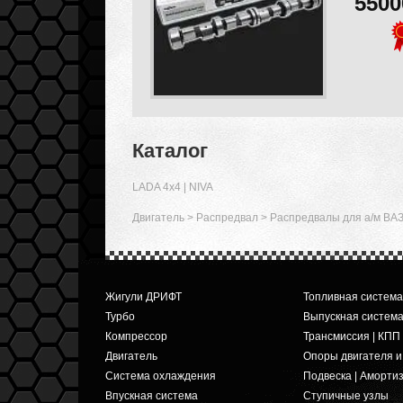
550
Каталог
LADA 4x4 | NIVA
Двигатель
>
Распредвал
>
Распредвалы для а/м ВАЗ
Жигули ДРИФТ
Топливная система
Турбо
Выпускная систем
Компрессор
Трансмиссия | КПП
Двигатель
Опоры двигателя 
Система охлаждения
Подвеска | Аморти
Впускная система
Ступичные узлы