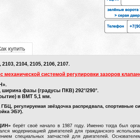
Как купить
03, 2104, 2105, 2106, 2107.
 с механической системой регулировки зазоров клапан
Н».
, ширина фазы (градусы ПКВ) 292°/290°.
ытие) в ВМТ 5,1 мм.
 ГБЦ, регулируемая звёздочка распредвала, спортивные с
ойка ЭБУ).
ДИН»
берёт своё начало в 1987 году. Именно тогда был орг
ался модернизацией двигателей для гражданского использова
влением специальных запчастей для двигателей. Основате