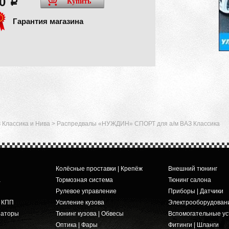
00
Купить
a
Гарантия магазина
 Классика и Нива
>
Распредвалы «НУЖДИН» СПОРТ для а/м ВАЗ Классика
Колёсные проставки | Крепёж
Внешний тюнинг
а
Тормозная система
Тюнинг салона
Рулевое управление
Приборы | Датчики
и КПП
Усиление кузова
Электрооборудован
заторы
Тюнинг кузова | Обвесы
Вспомогательные ус
Оптика | Фары
Фитинги | Шланги