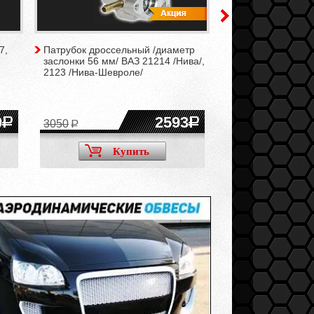
7,
Патрубок дроссельный /диаметр
Карбюратор 26х2
заслонки 56 мм/ ВАЗ 21214 /Нива/,
21073
2123 /Нива-Шевроле/
0
2593
3050
Купить
Ку