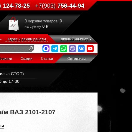
)
124-78-25
+7(903)
756-44-94
В корзине товаров:
0
на сумму
0
Адрес и режим работы
Личный кабинет
овинки
Скидки
Статьи
Оптовикам
дписью СТОП).
 до 17-30.
а/м ВАЗ 2101-2107
ты