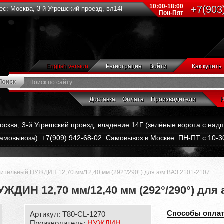
10:00-18:00
+7(903
с: Москва, 3-й Угрешский проезд, вл14Г
Пон-Пят
English version
Регистрация
Войти
Как купить
Доставка
Оплата
Производители
Н
Москва, 3-й Угрешский проезд, владение 14Г (зелёные ворота с на
амовывоза): +7(909) 942-68-02. Самовывоз в Москве: ПН-ПТ с 10-30
ительный НУЖДИН 12,70 мм/12,40 мм (292°/290°) для а/м ВАЗ 2101-2107
ДИН 12,70 мм/12,40 мм (292°/290°) для 
Способы опла
Артикул: T80-CL-1270
Производитель:
НУЖДИН