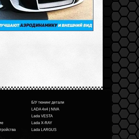
Б/У тюнинг детали
LADA 4x4 | NIVA
Lada VESTA
ие
Lada X-RAY
тройства
Lada LARGUS