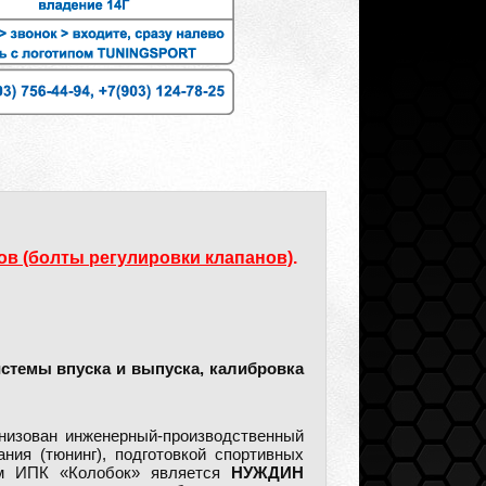
ов (болты регулировки клапанов)
.
истемы впуска и выпуска, калибровка
анизован инженерный-производственный
ния (тюнинг), подготовкой спортивных
лем ИПК «Колобок» является
НУЖДИН