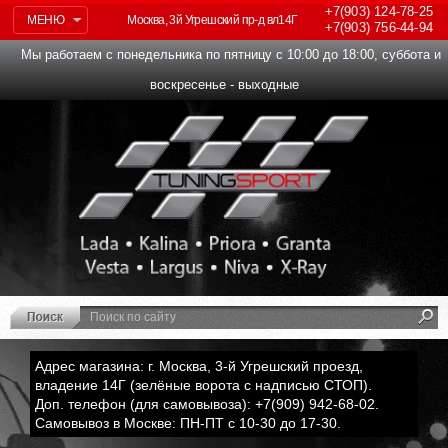
+7(903)
124-78-25
МЕНЮ
Москва, 3й Угрешский пр-д вл14Г
+7(903)
756-44-94
Мы работаем с понедельника по пятницу с 10:00 до 18:00, суббота и
воскресенье - выходные
Адрес магазина: г. Москва, 3-й Угрешский проезд,
владение 14Г (зелёные ворота с надписью СТОП).
Доп. телефон (для самовывоза): +7(909) 942-68-02.
Самовывоз в Москве: ПН-ПТ с 10-30 до 17-30.