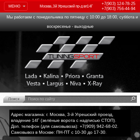
+7(903)
124-78-25
МЕНЮ
Москва, 3й Угрешский пр-д вл14Г
+7(903)
756-44-94
Мы работаем с понедельника по пятницу с 10:00 до 18:00, суббота и
воскресенье - выходные
Адрес магазина: г. Москва, 3-й Угрешский проезд,
владение 14Г (зелёные ворота с надписью СТОП).
Доп. телефон (для самовывоза): +7(909) 942-68-02.
Самовывоз в Москве: ПН-ПТ с 10-30 до 17-30.