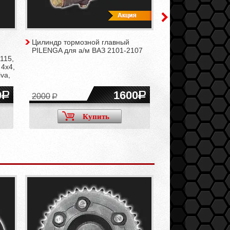
Цилиндр тормозной главный
Цилиндр тормозн
PILENGA для а/м ВАЗ 2101-2107
BREMBO для а/м 
115,
 4x4,
va,
0
1600
2000
Купить
Ку