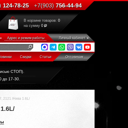
)
124-78-25
+7(903)
756-44-94
В корзине товаров:
0
на сумму
0
Адрес и режим работы
Личный кабинет
овинки
Скидки
Статьи
Оптовикам
дписью СТОП).
 до 17-30.
 2121 /Нива 1.6L/
1.6L/
ты