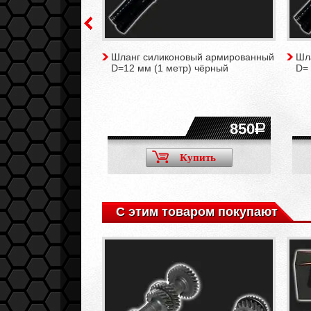
зной главный ATE
Шланг силиконовый армированный
Шл
01-2107
D=12 мм (1 метр) чёрный
D= 
7760
850
Купить
Купить
С этим товаром покупают