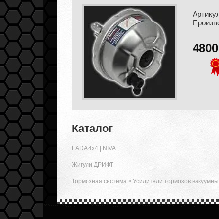
Артикул
Произв
480
Каталог
LADA 4x4 | NIVA
Жигули ДРИФТ
Тормозная система
>
Усилители тормозов вакуумны