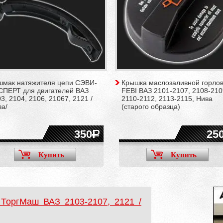
шмак натяжителя цепи СЭВИ-
Крышка маслозаливной горло
СПЕРТ для двигателей ВАЗ
FEBI ВАЗ 2101-2107, 2108-210
3, 2104, 2106, 21067, 2121 /
2110-2112, 2113-2115, Нива
ва/
(старого образца)
350
25
Купить
Купить
 ТоргМаш ВАЗ 2103-2107, 2121 /