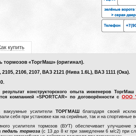
Как купить
 тормозов «ТоргМаш» (оригинал).
5, 2106, 2107, ВАЗ 2121 (Нива 1.6L), ВАЗ 1111 (Ока).
0.
 результат конструкторского опыта инженеров ТоргМаш
ются компанией «SPORTCAR» по договорённости с
ООО "
в вакуумные усилители
ТОРГМАШ
благодаря своей исклю
ли себя при установке как на серийные, так и на спортивные 
много усилителя тормозов (ВУТ) обеспечивает улучшение э
а педаль тормоза
(с 13 до 8 кг при замедлении 6 м/с2) при 