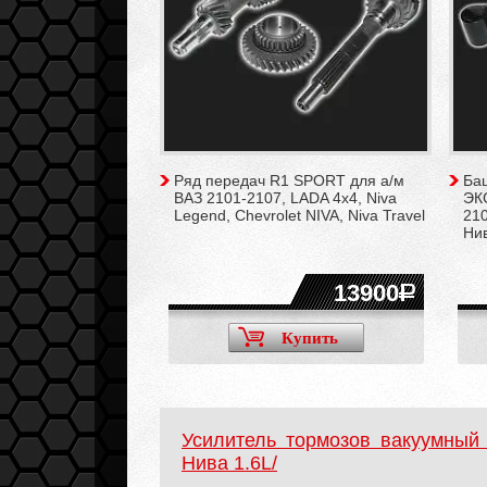
Ряд передач R1 SPORT для а/м
Ба
ВАЗ 2101-2107, LADA 4x4, Niva
ЭК
Legend, Chevrolet NIVA, Niva Travel
210
Ни
13900
Купить
Усилитель тормозов вакуумный
Нива 1.6L/