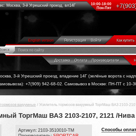
10:00-18:00
+7(903
с: Москва, 3-й Угрешский проезд, вл14Г
Пон-Пят
English version
Регистрация
Войти
Как купить
Доставка
Оплата
Производители
Н
Москва, 3-й Угрешский проезд, владение 14Г (зелёные ворота с на
амовывоза): +7(909) 942-68-02. Самовывоз в Москве: ПН-ПТ с 10-30
 тормозов вакуумные
Усилитель тормозов вакуумный ТоргМаш ВАЗ 2103-2107,
ный ТоргМаш ВАЗ 2103-2107, 2121 /Нива 
Способы опла
Артикул: 2103-3510010-ТМ
Производитель:
SPORTCAR