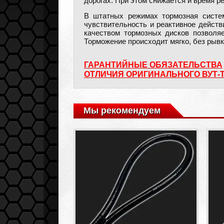
дорогах. При этом снижается и время р
В штатных режимах тормозная систем
чувствительность и реактивное дейст
качеством тормозных дисков позволя
Торможение происходит мягко, без рывк
ГАРАНТИЙНЫЕ ОБЯЗАТЕЛЬСТВА
ОТЛИЧИЯ ОРИГИНАЛЬНОГО ВУТ-
Мы рекомендуем