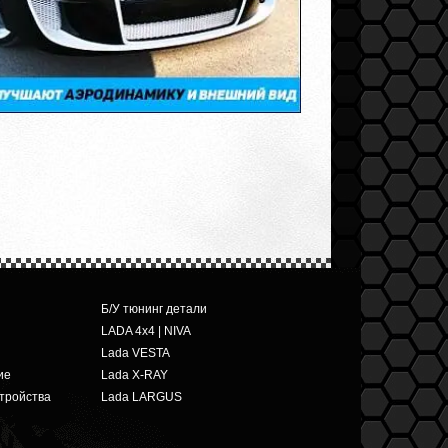
Б/У тюнинг детали
LADA 4x4 | NIVA
Lada VESTA
ие
Lada X-RAY
тройства
Lada LARGUS