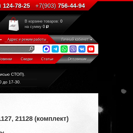
)
124-78-25
+7(903)
756-44-94
В корзине товаров:
0
на сумму
0
Адрес и режим работы
Личный кабинет
овинки
Скидки
Статьи
Оптовикам
дписью СТОП).
 до 17-30.
127, 21128 (комплект)
ты