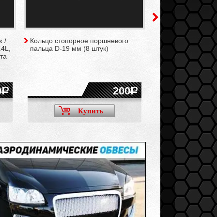
 /
Кольцо стопорное поршневого
Ролик ремня ГРМ
.4L,
пальца D-19 мм (8 штук)
опорный GATES у
та
двигателей 16V В
21128 (комплект)
0
200
Купить
Ку