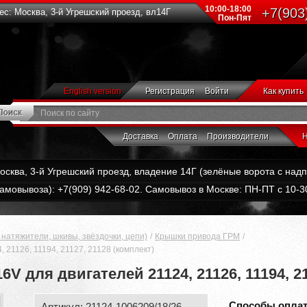
10:00-18:00
+7(903
с: Москва, 3-й Угрешский проезд, вл14Г
Пон-Пят
English version
Регистрация
Войти
Как купить
Доставка
Оплата
Производители
Н
Москва, 3-й Угрешский проезд, владение 14Г (зелёные ворота с на
амовывоза): +7(909) 942-68-02. Самовывоз в Москве: ПН-ПТ с 10-30
натяжители, шкивы, звёздочки, цепи)
Крышки привода ГРМ
21126, 11194, 21127, 21128 (комплект)
 для двигателей 21124, 21126, 11194, 21
Способы опла
Артикул: 21124-1006209/18/26