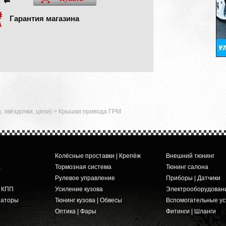
Гарантия магазина
 звёздочки, цепи)
>
Крышки привода ГРМ
Колёсные проставки | Крепёж
Внешний тюнинг
а
Тормозная система
Тюнинг салона
Рулевое управление
Приборы | Датчики
и КПП
Усиление кузова
Электрооборудован
заторы
Тюнинг кузова | Обвесы
Вспомогательные ус
Оптика | Фары
Фитинги | Шланги