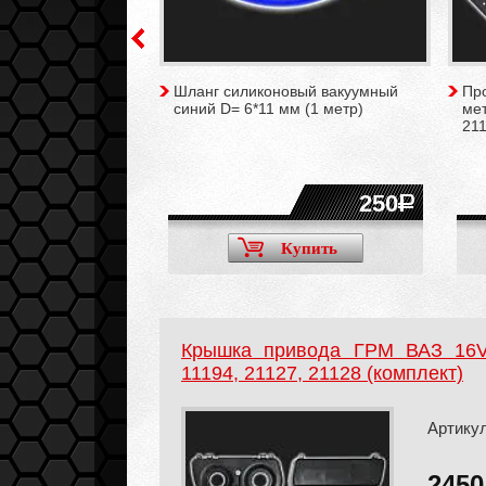
евых колец d82,8
Шланг силиконовый вакуумный
Пр
-4 мм (на 4
синий D= 6*11 мм (1 метр)
ме
211
2400
250
Купить
Купить
Крышка привода ГРМ ВАЗ 16V 
11194, 21127, 21128 (комплект)
Артикул
245