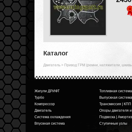
Каталог
Двигатель
>
Привод ГРМ (ремни, натяжители, шкивы,
Жигули ДРИФТ
Топливная система
Турбо
Выпускная систем
Компрессор
Трансмиссия | КПП
Двигатель
Опоры двигателя 
Система охлаждения
Подвеска | Аморти
Впускная система
Ступичные узлы