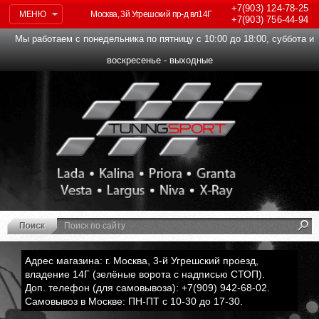
+7(903)
124-78-25
МЕНЮ
Москва, 3й Угрешский пр-д вл14Г
+7(903)
756-44-94
Мы работаем с понедельника по пятницу с 10:00 до 18:00, суббота и
воскресенье - выходные
Адрес магазина: г. Москва, 3-й Угрешский проезд,
владение 14Г (зелёные ворота с надписью СТОП).
Доп. телефон (для самовывоза): +7(909) 942-68-02.
Самовывоз в Москве: ПН-ПТ с 10-30 до 17-30.