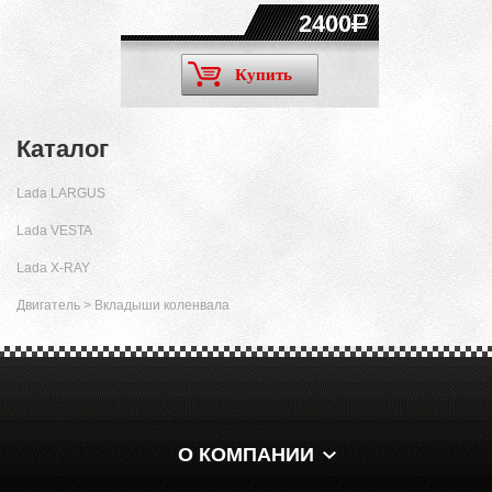
2400
Купить
Каталог
Lada LARGUS
Lada VESTA
Lada X-RAY
Двигатель
>
Вкладыши коленвала
О КОМПАНИИ