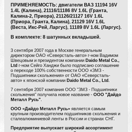
ПРИМЕНЯЕМОСТЬ: двигатели ВАЗ 11194 16V
1.4L (Калина), 21116/11186 8V 1.6L (Гранта,
Калина-2, Приора), 21126/21127 16V 1.6L
(Приора, Гранта, Калина), 21129 16V 1.6L
(Веста, Икс-Рей, Ларгус), 11189 8V 1.6L (Ларгус).
В комплекте: 8 шатунных вкладышей.
3 сентября 2007 года в Москве генеральным
директором ОАО «Северсталь-авто» г-ном Вадимом
Швецовым и президентом компании
Daido Metal Co.,
Ltd
г-ном Сейго Ханджи было подписано соглашение
о переходе 100% собственности ООО «ЗМЗ -
Подшипники скольжения» от ОАО «Северсталь-
авто» к японской компании
Daido Metal Co., Ltd
.
7 сентября 2007 компания ООО "ЗМЗ - Подшипники
скольжения" получила новое название -
ООО "Дайдо
Металл Русь"
.
ООО «Дайдо Металл Русь»
является самым
крупным производителем подшипников скольжения и
сталеалюминиевой ленты в России и странах СНГ.
Предприятие выпускает широкий ассортимент