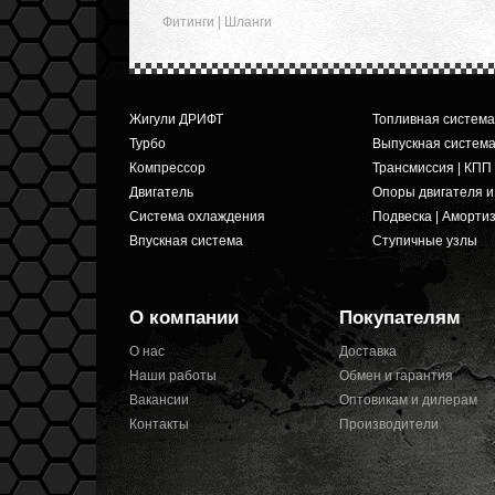
Фитинги | Шланги
Жигули ДРИФТ
Топливная система
Турбо
Выпускная систем
Компрессор
Трансмиссия | КПП
Двигатель
Опоры двигателя 
Система охлаждения
Подвеска | Аморти
Впускная система
Ступичные узлы
О компании
Покупателям
О нас
Доставка
Наши работы
Обмен и гарантия
Вакансии
Оптовикам и дилерам
Контакты
Производители