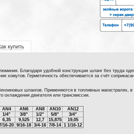
Как купить
алюминия. Благодаря удобной конструкции шланг без труда одев
ния хомутов. Герметичность обеспечивается за счёт соприкаса
ензиновых шлангов. Применяются в топливных магистралях, в
го охлаждения двигателя или трансмиссии.
AN4
AN6
AN8
AN10
AN12
1/4"
3/8"
1/2"
5/8"
3/4"
6,35
9,525
12,7
15,875
19,05
7/16-20
9/16-18
3/4-16
7/8-14
1 1/16-12