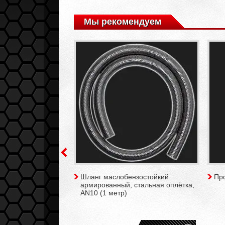
Мы рекомендуем
нзостойкий
Шланг маслобензостойкий
Пр
 нейлоновая
армированный, стальная оплётка,
1 метр)
AN10 (1 метр)