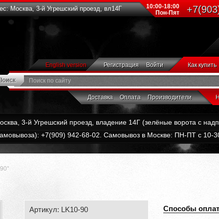
10:00-18:00
+7(903
с: Москва, 3-й Угрешский проезд, вл14Г
Пон-Пят
English version
Регистрация
Войти
Как купить
Доставка
Оплата
Производители
Н
Москва, 3-й Угрешский проезд, владение 14Г (зелёные ворота с на
амовывоза): +7(909) 942-68-02. Самовывоз в Москве: ПН-ПТ с 10-30
90°
Способы опла
Артикул: LK10-90