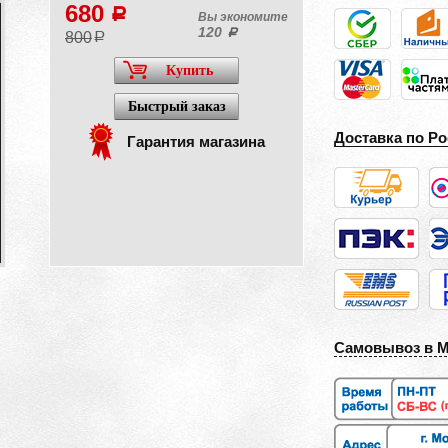
680
a
Вы экономите
120
a
800
a
Купить
Быстрый заказ
Доставка по Ро
Гарантия магазина
Самовывоз в 