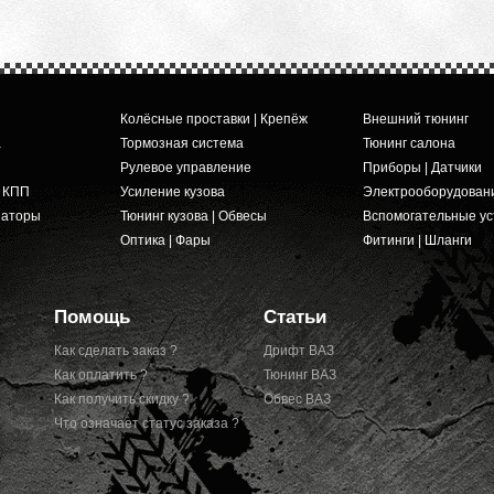
Колёсные проставки | Крепёж
Внешний тюнинг
а
Тормозная система
Тюнинг салона
Рулевое управление
Приборы | Датчики
и КПП
Усиление кузова
Электрооборудован
заторы
Тюнинг кузова | Обвесы
Вспомогательные ус
Оптика | Фары
Фитинги | Шланги
Помощь
Статьи
Как сделать заказ ?
Дрифт ВАЗ
Как оплатить ?
Тюнинг ВАЗ
Как получить скидку ?
Обвес ВАЗ
Что означает статус заказа ?