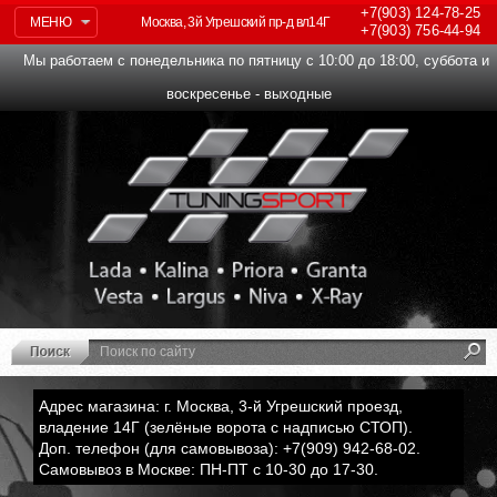
+7(903)
124-78-25
МЕНЮ
Москва, 3й Угрешский пр-д вл14Г
+7(903)
756-44-94
Мы работаем с понедельника по пятницу с 10:00 до 18:00, суббота и
воскресенье - выходные
Адрес магазина: г. Москва, 3-й Угрешский проезд,
владение 14Г (зелёные ворота с надписью СТОП).
Доп. телефон (для самовывоза): +7(909) 942-68-02.
Самовывоз в Москве: ПН-ПТ с 10-30 до 17-30.