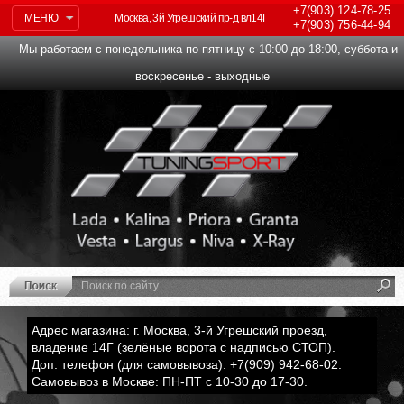
+7(903)
124-78-25
МЕНЮ
Москва, 3й Угрешский пр-д вл14Г
+7(903)
756-44-94
Мы работаем с понедельника по пятницу с 10:00 до 18:00, суббота и
воскресенье - выходные
Адрес магазина: г. Москва, 3-й Угрешский проезд,
владение 14Г (зелёные ворота с надписью СТОП).
Доп. телефон (для самовывоза): +7(909) 942-68-02.
Самовывоз в Москве: ПН-ПТ с 10-30 до 17-30.