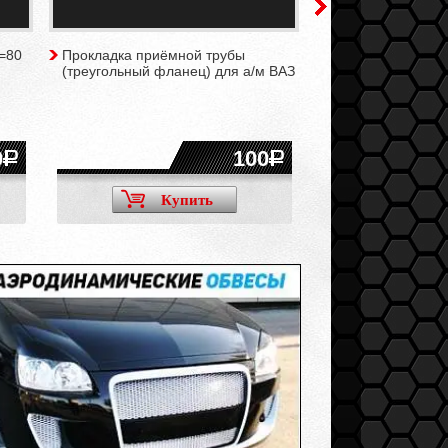
=80
Прокладка приёмной трубы
Ремень генерато
(треугольный фланец) для а/м ВАЗ
2101-2107, Нива
0
100
Купить
Ку