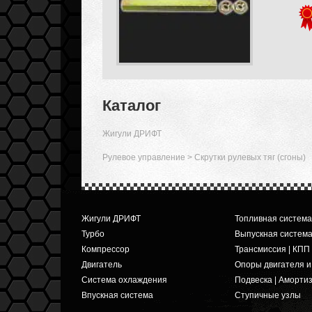
Каталог
Жигули ДРИФТ
Рулевое управление
>
Скрутки рулевых тяг (сгоны)
Жигули ДРИФТ
Топливная система
Турбо
Выпускная систем
Компрессор
Трансмиссия | КПП
Двигатель
Опоры двигателя 
Система охлаждения
Подвеска | Аморти
Впускная система
Ступичные узлы