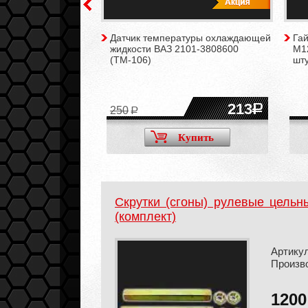
ения выпускного
Датчик температуры охлаждающей
Гай
к) к резонатору для
жидкости ВАЗ 2101-3808600
М1
(ТМ-106)
шту
300
213
250
Купить
Купить
Скрутки (сгоны) рулевые цель
(комплект)
Артикул
Произв
120