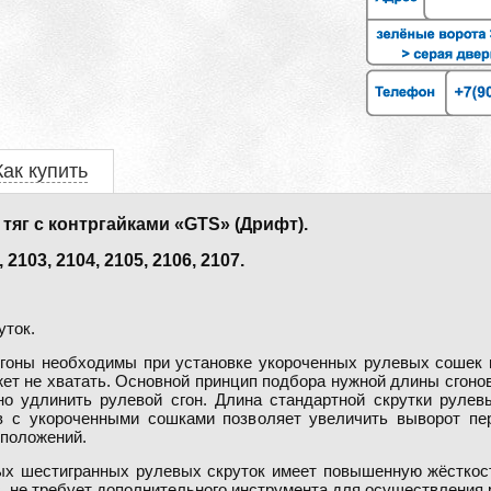
Как купить
тяг с контргайками «GTS» (Дрифт).
03, 2104, 2105, 2106, 2107.
уток.
оны необходимы при установке укороченных рулевых сошек и
жет не хватать. Основной принцип подбора нужной длины сгоно
но удлинить рулевой сгон. Длина стандартной скрутки рулев
в с укороченными сошками позволяет увеличить выворот пе
 положений.
х шестигранных рулевых скруток имеет повышенную жёсткост
, не требует дополнительного инструмента для осуществления 