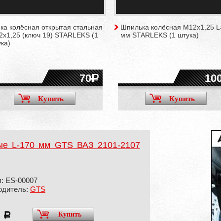
ка колёсная открытая стальная
Шпилька колёсная M12х1,25 L
2х1,25 (ключ 19) STARLEKS (1
мм STARLEKS (1 штука)
ка)
70
10
Купить
Купить
ные L-170 мм GTS ВАЗ 2101-2107
: ES-00007
одитель:
GTS
0
Купить
a