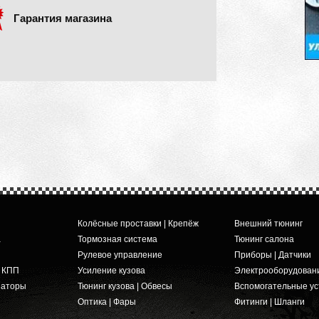
Гарантия магазина
Колёсные проставки | Крепёж
Внешний тюнинг
а
Тормозная система
Тюнинг салона
Рулевое управление
Приборы | Датчики
и КПП
Усиление кузова
Электрооборудован
заторы
Тюнинг кузова | Обвесы
Вспомогательные ус
Оптика | Фары
Фитинги | Шланги