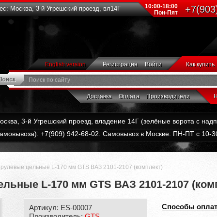
10:00-18:00
+7(903
с: Москва, 3-й Угрешский проезд, вл14Г
Пон-Пят
English version
Регистрация
Войти
Как купить
Доставка
Оплата
Производители
Н
Москва, 3-й Угрешский проезд, владение 14Г (зелёные ворота с на
амовывоза): +7(909) 942-68-02. Самовывоз в Москве: ПН-ПТ с 10-30
) рулевые цельные L-170 мм GTS ВАЗ 2101-2107 (комплект)
ельные L-170 мм GTS ВАЗ 2101-2107 (ком
Способы опла
Артикул: ES-00007
Производитель:
GTS