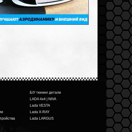
Б/У тюнинг детали
LADA 4x4 | NIVA
Lada VESTA
ие
Lada X-RAY
тройства
Lada LARGUS