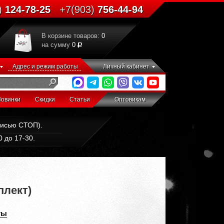
)
124-78-25
+7(903)
756-44-94
В корзине товаров:
0
на сумму
0
Адрес и режим работы
Личный кабинет
овинки
Скидки
Статьи
Оптовикам
дписью СТОП).
 до 17-30.
плект)
ты