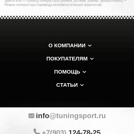
Двигатель
>
Привод генератора (ремни, ролики, шкивы, кронштейны)
>
Ремни генератора (привода вспомогательных агрегатов)
О КОМПАНИИ
ПОКУПАТЕЛЯМ
ПОМОЩЬ
СТАТЬИ
info
@tuningsport.ru
+7(903)
124-78-25