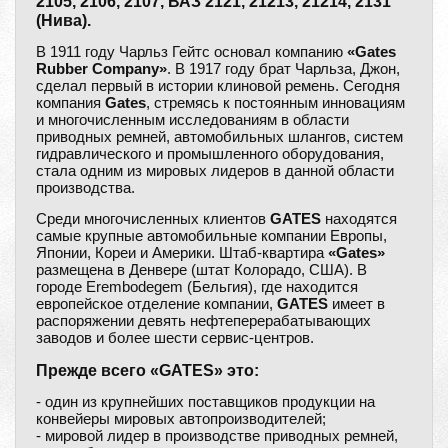
2105, 2106, 2107, ВАЗ 2121, 21213, 21214, 2131
(Нива).
В 1911 году Чарльз Гейтс основал компанию
«Gates
Rubber Company»
. В 1917 году брат Чарльза, Джон,
сделал первый в истории клиновой ремень. Сегодня
компания
Gates
, стремясь к постоянным инновациям
и многочисленным исследованиям в области
приводных ремней, автомобильных шлангов, систем
гидравлического и промышленного оборудования,
стала одним из мировых лидеров в данной области
производства.
Среди многочисленных клиентов
GATES
находятся
самые крупные автомобильные компании Европы,
Японии, Кореи и Америки. Штаб-квартира
«Gates»
размещена в Денвере (штат Колорадо, США). В
городе Erembodegem (Бельгия), где находится
европейское отделение компании,
GATES
имеет в
распоряжении девять нефтеперерабатывающих
заводов и более шести сервис-центров.
Прежде всего «GATES» это:
- один из крупнейших поставщиков продукции на
конвейеры мировых автопроизводителей;
- мировой лидер в производстве приводных ремней,