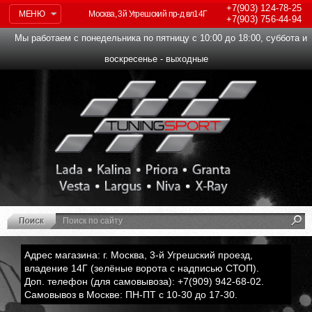
+7(903)
124-78-25
МЕНЮ
Москва, 3й Угрешский пр-д вл14Г
+7(903)
756-44-94
Мы работаем с понедельника по пятницу с 10:00 до 18:00, суббота и
воскресенье - выходные
Адрес магазина: г. Москва, 3-й Угрешский проезд,
владение 14Г (зелёные ворота с надписью СТОП).
Доп. телефон (для самовывоза): +7(909) 942-68-02.
Самовывоз в Москве: ПН-ПТ с 10-30 до 17-30.