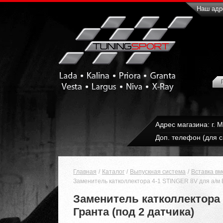
Наш адре
Адрес магазина: г. 
Доп. телефон (для с
Главная
Каталог
Выпускная система
Вставка вм
Заменитель катколлектора 4-1 STINGER 8V для а/м В
Заменитель катколлектора 4
Гранта (под 2 датчика)