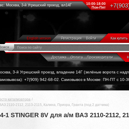
10:00-18:00
+7(903
с: Москва, 3-й Угрешский проезд, вл14Г
Пон-Пят
English version
Регистрация
Войти
Как купить
Доставка
Оплата
Производители
Н
Москва, 3-й Угрешский проезд, владение 14Г (зелёные ворота с на
амовывоза): +7(909) 942-68-02. Самовывоз в Москве: ПН-ПТ с 10-30
есто катализатора
АЗ 2110-2112, 2113-2115, Калина, Приора, Гранта (под 2 датчика)
-1 STINGER 8V для а/м ВАЗ 2110-2112, 21