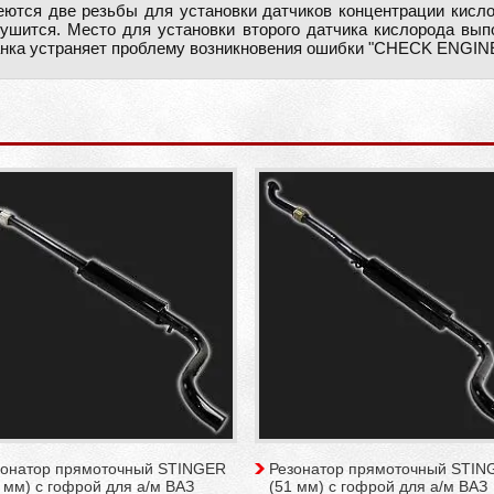
ются две резьбы для установки датчиков концентрации кисло
лушится. Место для установки второго датчика кислорода вы
анка устраняет проблему возникновения ошибки "CHECK ENGINE
зонатор прямоточный STINGER
Резонатор прямоточный STIN
 мм) с гофрой для а/м ВАЗ
(51 мм) с гофрой для а/м ВАЗ