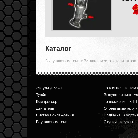
Каталог
Выпускная система
>
Вставка вместо катализатора
Жигули ДРИФТ
Топливная система
Турбо
Выпускная систем
Компрессор
Трансмиссия | КПП
Двигатель
Опоры двигателя 
Система охлаждения
Подвеска | Аморти
Впускная система
Ступичные узлы