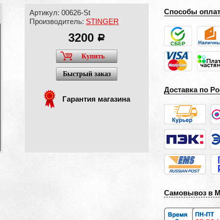
Способы опла
Артикул: 00626-St
Производитель:
STINGER
3200
a
Купить
Быстрый заказ
Доставка по Ро
Гарантия магазина
Самовывоз в 