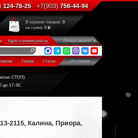
)
124-78-25
+7(903)
756-44-94
В корзине товаров:
0
на сумму
0
Адрес и режим работы
Личный кабинет
овинки
Скидки
Статьи
Оптовикам
дписью СТОП).
 до 17-30.
13-2115, Калина, Приора,