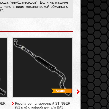
рода (лямбда-зондов). Если на машине
полнено в виде механической обманки с
".
GER
Резонатор прямоточный STINGER
Прокладка колле
(51 мм) с гофрой для а/м ВАЗ
металлическая д