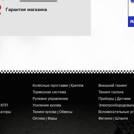
Гарантия магазина
Колёсные проставки | Крепёж
Внешний тюнинг
а
Тормозная система
Тюнинг салона
Рулевое управление
Приборы | Датчики
и КПП
Усиление кузова
Электрооборудован
заторы
Тюнинг кузова | Обвесы
Вспомогательные ус
Оптика | Фары
Фитинги | Шланги