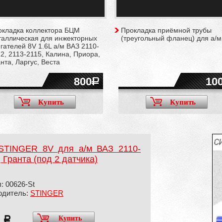
окладка коллектора БЦМ
Прокладка приёмной трубы
таллическая для инжекторных
(треугольный фланец) для а/м
гателей 8V 1.6L а/м ВАЗ 2110-
2, 2113-2115, Калина, Приора,
нта, Ларгус, Веста
800
10
Купить
Купить
 STINGER 8V для а/м ВАЗ 2110-
 Гранта (под 2 датчика)
: 00626-St
одитель:
STINGER
0
Купить
a