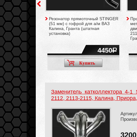
я в сборе для а/м
Резонатор прямоточный STINGER
Пр
иора, Гранта
(51 мм) с гофрой для а/м ВАЗ
ме
Калина, Гранта (штатная
дви
установка)
211
Гра
300
4450
Купить
Купить
Заменитель катколлектора 4-1
2112, 2113-2115, Калина, Приора,
Артикул
Произв
320