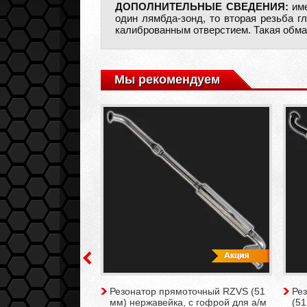
ДОПОЛНИТЕЛЬНЫЕ СВЕДЕНИЯ:
име
один лямбда-зонд, то вторая резьба г
калиброванным отверстием. Такая обм
Мы рекомендуем
о датчика
Резонатор прямоточный RZVS (51
Ре
ислорода
мм) нержавейка, с гофрой для а/м
(51