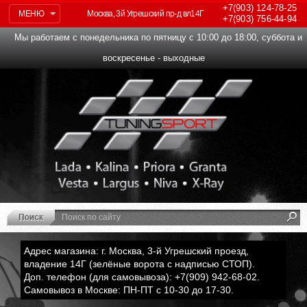
+7(903)
124-78-25
МЕНЮ
Москва, 3й Угрешский пр-д вл14Г
+7(903)
756-44-94
Мы работаем с понедельника по пятницу с 10:00 до 18:00, суббота и
воскресенье - выходные
Адрес магазина: г. Москва, 3-й Угрешский проезд,
владение 14Г (зелёные ворота с надписью СТОП).
Доп. телефон (для самовывоза): +7(909) 942-68-02.
Самовывоз в Москве: ПН-ПТ с 10-30 до 17-30.