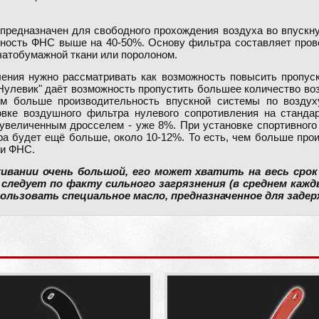
предназначен для свободного прохождения воздуха во впускн
ность ФНС выше на 40-50%. Основу фильтра составляет пров
чатобумажной ткани или поролоном.
ления нужно рассматривать как возможность повысить пропус
 "Нулевик" даёт возможность пропустить большее количество в
м больше производительность впускной системы по воздух
овке воздушного фильтра нулевого сопротивления на станда
увеличенным дросселем - уже 8%. При установке спортивного
ра будет ещё больше, около 10-12%. То есть, чем больше про
ки ФНС.
ивании очень большой, его может хватить на весь срок
ледует по факту сильного загрязнения (в среднем кажд
льзовать специальное масло, предназначенное для задер