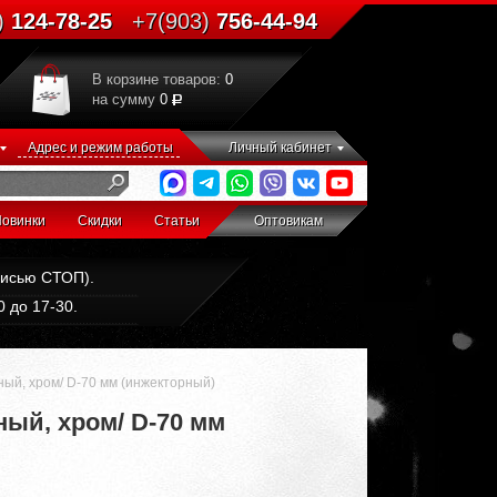
)
124-78-25
+7(903)
756-44-94
В корзине товаров:
0
на сумму
0
Адрес и режим работы
Личный кабинет
овинки
Скидки
Статьи
Оптовикам
дписью СТОП).
 до 17-30.
ый, хром/ D-70 мм (инжекторный)
ый, хром/ D-70 мм