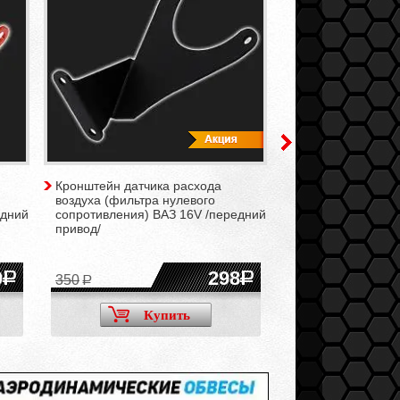
Кронштейн датчика расхода
Кронштейн датчик
воздуха (фильтра нулевого
воздуха (фильтра
едний
сопротивления) ВАЗ 16V /передний
сопротивления) В
привод/
привод/
0
298
350
Купить
Ку