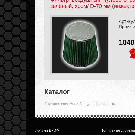
зелёный, хром/ D-70 мм (инжект
Артикул
Произв
104
Каталог
Впускная система
>
Воздушные фильтры
Жигули ДРИФТ
Топливная система