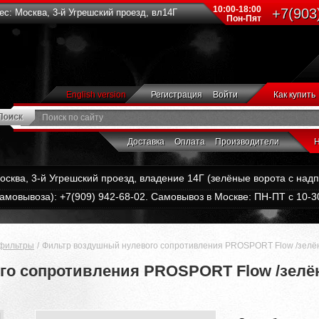
10:00-18:00
+7(903
с: Москва, 3-й Угрешский проезд, вл14Г
Пон-Пят
English version
Регистрация
Войти
Как купить
Доставка
Оплата
Производители
Н
Москва, 3-й Угрешский проезд, владение 14Г (зелёные ворота с на
амовывоза): +7(909) 942-68-02. Самовывоз в Москве: ПН-ПТ с 10-30
фильтры
Фильтр воздушный нулевого сопротивления PROSPORT Flow /зелён
о сопротивления PROSPORT Flow /зелён