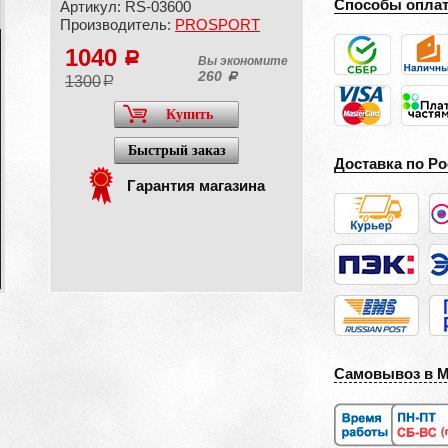
Способы опла
Артикул: RS-03600
Производитель:
PROSPORT
1040
a
Вы экономите
260
a
1300
a
Купить
Быстрый заказ
Доставка по Ро
Гарантия магазина
Самовывоз в 