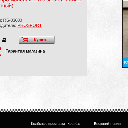
орный)
: RS-03600
одитель:
PROSPORT
0
Купить
a
Гарантия магазина
Колёсные проставки | Крепёж
Внешний тюнинг