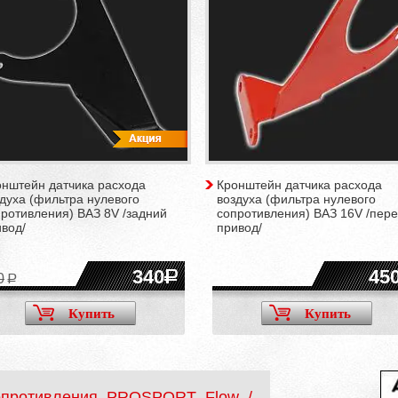
онштейн датчика расхода
Кронштейн датчика расхода
духа (фильтра нулевого
воздуха (фильтра нулевого
ротивления) ВАЗ 8V /задний
сопротивления) ВАЗ 16V /пер
вод/
привод/
340
45
0
Купить
Купить
опротивления PROSPORT Flow /