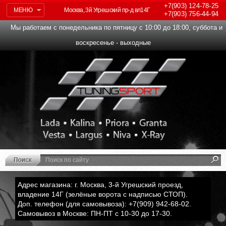
+7(903)
124-78-25
МЕНЮ
Москва, 3й Угрешский пр-д вл14Г
+7(903)
756-44-94
Мы работаем с понедельника по пятницу с 10:00 до 18:00, суббота и
воскресенье - выходные
Адрес магазина: г. Москва, 3-й Угрешский проезд,
владение 14Г (зелёные ворота с надписью СТОП).
Доп. телефон (для самовывоза): +7(909) 942-68-02.
Самовывоз в Москве: ПН-ПТ с 10-30 до 17-30.