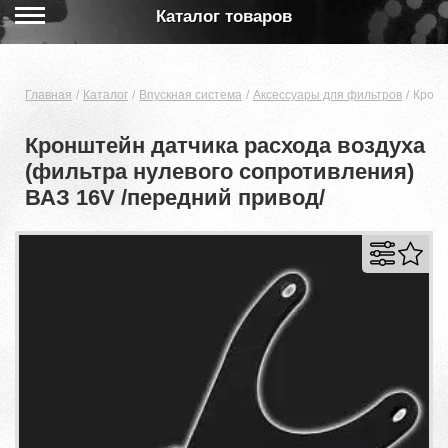
Каталог товаров
Главная
Каталог
Впускная система
Аксессуары для фильтров
Кронш
Кронштейн датчика расхода воздуха
(фильтра нулевого сопротивления)
ВАЗ 16V /передний привод/