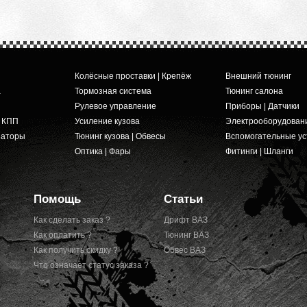
Колёсные проставки | Крепёж
Внешний тюнинг
а
Тормозная система
Тюнинг салона
Рулевое управление
Приборы | Датчики
и КПП
Усиление кузова
Электрооборудован
заторы
Тюнинг кузова | Обвесы
Вспомогательные ус
Оптика | Фары
Фитинги | Шланги
Помощь
Статьи
Как сделать заказ ?
Дрифт ВАЗ
Как оплатить ?
Тюнинг ВАЗ
Как получить скидку ?
Обвес ВАЗ
Что означает статус заказа ?