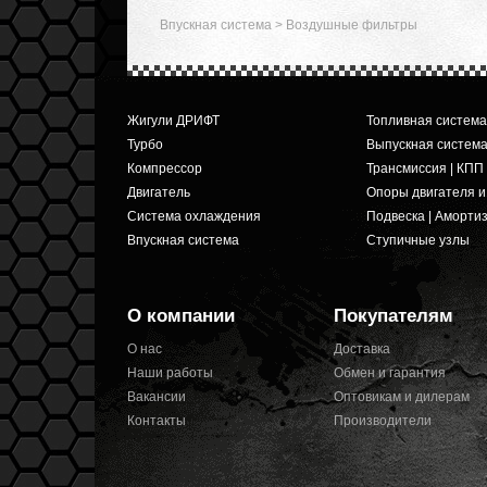
Впускная система
>
Воздушные фильтры
Жигули ДРИФТ
Топливная система
Турбо
Выпускная систем
Компрессор
Трансмиссия | КПП
Двигатель
Опоры двигателя 
Система охлаждения
Подвеска | Аморти
Впускная система
Ступичные узлы
О компании
Покупателям
О нас
Доставка
Наши работы
Обмен и гарантия
Вакансии
Оптовикам и дилерам
Контакты
Производители