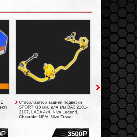
TE
Стабилизатор задней подвески
Усилитель тормоз
ект)
SPORT /18 мм/ для а/м ВАЗ 2101-
ТоргМаш ВАЗ 2108
2107, LADA 4x4, Niva Legend,
2115, 21213-2131
Chevrolet NIVA, Niva Travel
г.в./
0
3500