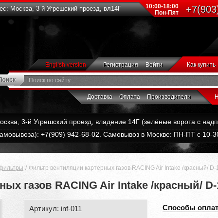
10:00-18:00
+7(903
с: Москва, 3-й Угрешский проезд, вл14Г
Пон-Пят
English version
Регистрация
Войти
Как купить
Доставка
Оплата
Производители
Н
Москва, 3-й Угрешский проезд, владение 14Г (зелёные ворота с на
амовывоза): +7(909) 942-68-02. Самовывоз в Москве: ПН-ПТ с 10-30
фильтры
Фильтр вентиляции картерных газов RACING Air Intake /красный/ D-
ых газов RACING Air Intake /красный/ D
Способы опла
Артикул: inf-011