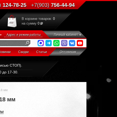
)
124-78-25
+7(903)
756-44-94
В корзине товаров:
0
на сумму
0
Адрес и режим работы
Личный кабинет
овинки
Скидки
Статьи
Оптовикам
дписью СТОП).
 до 17-30.
18 мм
-18 мм
ты