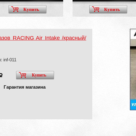
Купить
Купить
зов RACING Air Intake /красный/
 inf-011
Купить
a
Гарантия магазина