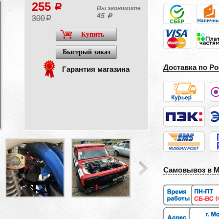
255
a
Вы экономите
45
a
300
a
Купить
Быстрый заказ
Доставка по Ро
Гарантия магазина
Самовывоз в 