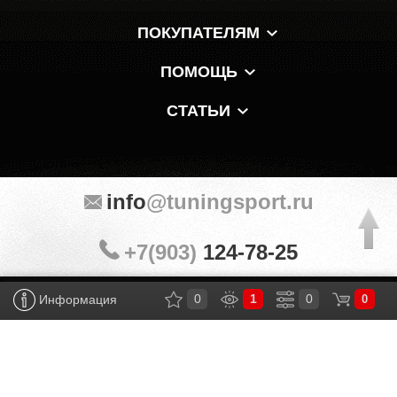
ПОКУПАТЕЛЯМ
ПОМОЩЬ
СТАТЬИ
info
@tuningsport.ru
+7(903)
124-78-25
0
1
0
Информация
0
Мы в мессенджерах и соцсетях:
© «Тюнинг Спорт» 1998 — 2026
Политика конфиденциальности