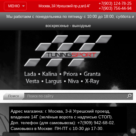
+7(903)
124-78-25
МЕНЮ
Москва, 3й Угрешский пр-д вл14Г
+7(903)
756-44-94
Мы работаем с понедельника по пятницу с 10:00 до 18:00, суббота и
воскресенье - выходные
Адрес магазина: г. Москва, 3-й Угрешский проезд,
владение 14Г (зелёные ворота с надписью СТОП).
Доп. телефон (для самовывоза): +7(909) 942-68-02.
Самовывоз в Москве: ПН-ПТ с 10-30 до 17-30.