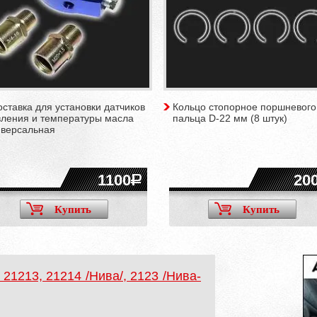
ставка для установки датчиков
Кольцо стопорное поршневого
вления и температуры масла
пальца D-22 мм (8 штук)
иверсальная
1100
20
Купить
Купить
21213, 21214 /Нива/, 2123 /Нива-