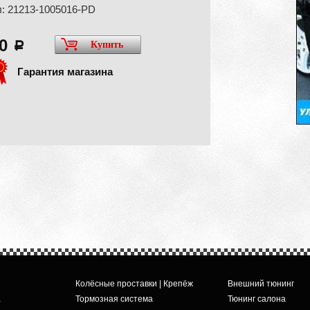
: 21213-1005016-PD
00
Купить
a
Гарантия магазина
Колёсные проставки | Крепёж
Внешний тюнинг
а
Тормозная система
Тюнинг салона