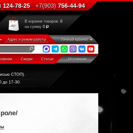
)
124-78-25
+7(903)
756-44-94
В корзине товаров:
0
на сумму
0
Адрес и режим работы
Личный кабинет
овинки
Скидки
Статьи
Оптовикам
дписью СТОП).
 до 17-30.
вроле/
ты