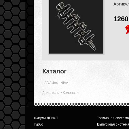
Артикул
126
Каталог
LADA 4x4 | NIVA
Двигатель
>
Коленвал
Жигули ДРИФТ
Топливная система
Турбо
Выпускная систем