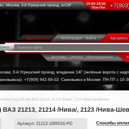
10:00-18:00
+7(903
с: Москва, 3-й Угрешский проезд, вл14Г
Пон-Пят
English version
Регистрация
Войти
Как купить
Доставка
Оплата
Производители
Н
Москва, 3-й Угрешский проезд, владение 14Г (зелёные ворота с на
амовывоза): +7(909) 942-68-02. Самовывоз в Москве: ПН-ПТ с 10-30
нчатый (ход 80 мм) ВАЗ 21213, 21214 /Нива/, 2123 /Нива-Шевроле/
 ВАЗ 21213, 21214 /Нива/, 2123 /Нива-Ше
Способы опла
Артикул: 21213-1005016-PD