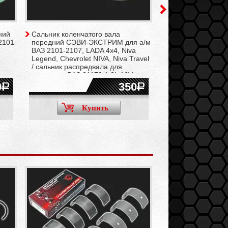
ний
Сальник коленчатого вала
Шатуны L-136 мм 
2101-
передний СЭВИ-ЭКСТРИМ для а/м
двигателей ВАЗ 21
ВАЗ 2101-2107, LADA 4x4, Niva
Нива/, 2123 /Нива
Legend, Chevrolet NIVA, Niva Travel
штуки)
/ сальник распредвала для
двигателя ВАЗ 21179 1.8L 16V
0
350
Купить
Ку