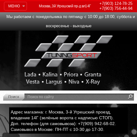
+7(903)
124-78-25
МЕНЮ
Москва, 3й Угрешский пр-д вл14Г
+7(903)
756-44-94
Мы работаем с понедельника по пятницу с 10:00 до 18:00, суббота и
воскресенье - выходные
Адрес магазина: г. Москва, 3-й Угрешский проезд,
владение 14Г (зелёные ворота с надписью СТОП).
Доп. телефон (для самовывоза): +7(909) 942-68-02.
Самовывоз в Москве: ПН-ПТ с 10-30 до 17-30.