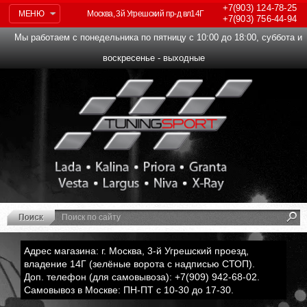
+7(903)
124-78-25
МЕНЮ
Москва, 3й Угрешский пр-д вл14Г
+7(903)
756-44-94
Мы работаем с понедельника по пятницу с 10:00 до 18:00, суббота и
воскресенье - выходные
Адрес магазина: г. Москва, 3-й Угрешский проезд,
владение 14Г (зелёные ворота с надписью СТОП).
Доп. телефон (для самовывоза): +7(909) 942-68-02.
Самовывоз в Москве: ПН-ПТ с 10-30 до 17-30.