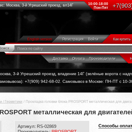
10:00-18:00
+7(903
с: Москва, 3-й Угрешский проезд, вл14Г
Пон-Пят
English version
Регистрация
Войти
Как купить
Доставка
Оплата
Производители
Н
Москва, 3-й Угрешский проезд, владение 14Г (зелёные ворота с на
амовывоза): +7(909) 942-68-02. Самовывоз в Москве: ПН-ПТ с 10-30
и / Герметики
Прокладка головки блока PROSPORT металлическая для двигат
ROSPORT металлическая для двигателей 
Способы опла
Артикул: RS-02869
Производитель:
PROSPORT