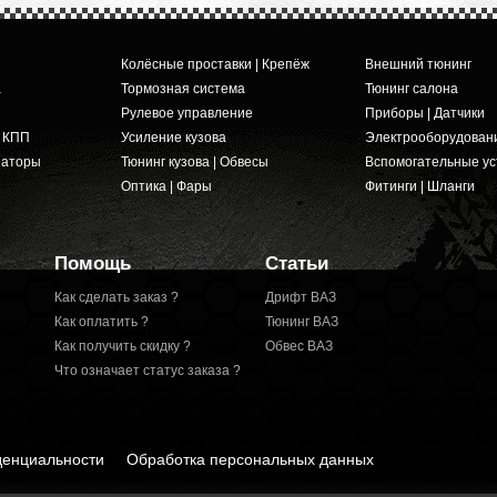
Колёсные проставки | Крепёж
Внешний тюнинг
а
Тормозная система
Тюнинг салона
Рулевое управление
Приборы | Датчики
и КПП
Усиление кузова
Электрооборудован
заторы
Тюнинг кузова | Обвесы
Вспомогательные ус
Оптика | Фары
Фитинги | Шланги
Помощь
Статьи
Как сделать заказ ?
Дрифт ВАЗ
Как оплатить ?
Тюнинг ВАЗ
Как получить скидку ?
Обвес ВАЗ
Что означает статус заказа ?
денциальности
Обработка персональных данных