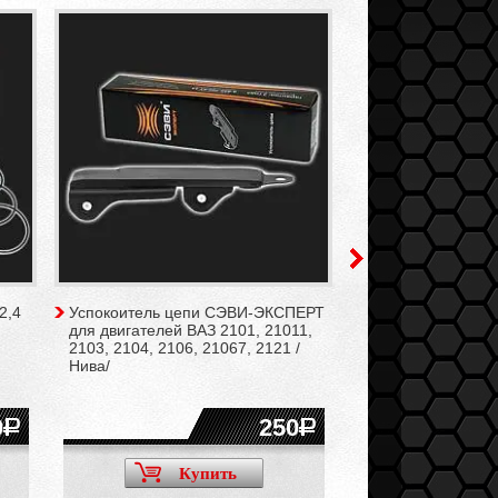
2,4
Успокоитель цепи СЭВИ-ЭКСПЕРТ
Втулки направля
для двигателей ВАЗ 2101, 21011,
бронзовые для а/
2103, 2104, 2106, 21067, 2121 /
LADA 4x4, Niva Le
Нива/
NIVA, Niva Travel 
0
250
Купить
Ку