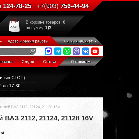
)
124-78-25
+7(903)
756-44-94
В корзине товаров:
0
на сумму
0
Адрес и режим работы
Личный кабинет
овинки
Скидки
Статьи
Оптовикам
дписью СТОП).
 до 17-30.
елей ВАЗ 2112, 21124, 21128 16V
ВАЗ 2112, 21124, 21128 16V
ты