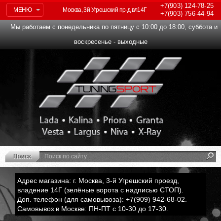
+7(903)
124-78-25
МЕНЮ
Москва, 3й Угрешский пр-д вл14Г
+7(903)
756-44-94
Мы работаем с понедельника по пятницу с 10:00 до 18:00, суббота и
воскресенье - выходные
Адрес магазина: г. Москва, 3-й Угрешский проезд,
владение 14Г (зелёные ворота с надписью СТОП).
Доп. телефон (для самовывоза): +7(909) 942-68-02.
Самовывоз в Москве: ПН-ПТ с 10-30 до 17-30.