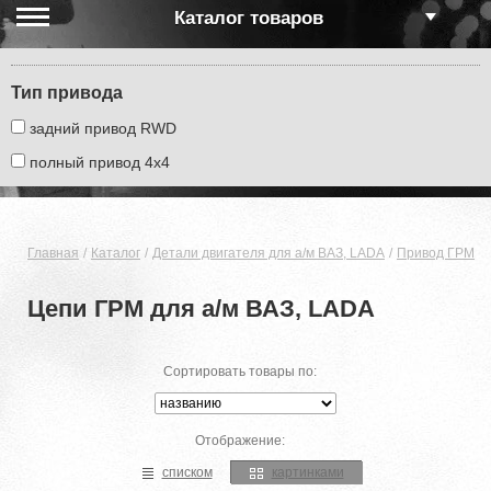
Каталог товаров
Тип привода
задний привод RWD
полный привод 4х4
Главная
Каталог
Детали двигателя для а/м ВАЗ, LADA
Привод ГРМ (ре
Цепи ГРМ для а/м ВАЗ, LADA
Сортировать товары по:
Отображение:
списком
картинками