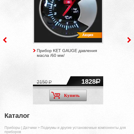
Прибор KET GAUGE давления
масла /60 мм/
1828
2150
Купить
Каталог
Приборы | Датчики
>
Подиумы и другие установочные компоненты для
приборов