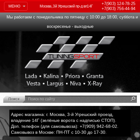
+7(903)
124-78-25
МЕНЮ
Москва, 3й Угрешский пр-д вл14Г
+7(903)
756-44-94
Мы работаем с понедельника по пятницу с 10:00 до 18:00, суббота и
воскресенье - выходные
Адрес магазина: г. Москва, 3-й Угрешский проезд,
владение 14Г (зелёные ворота с надписью СТОП).
Доп. телефон (для самовывоза): +7(909) 942-68-02.
Самовывоз в Москве: ПН-ПТ с 10-30 до 17-30.