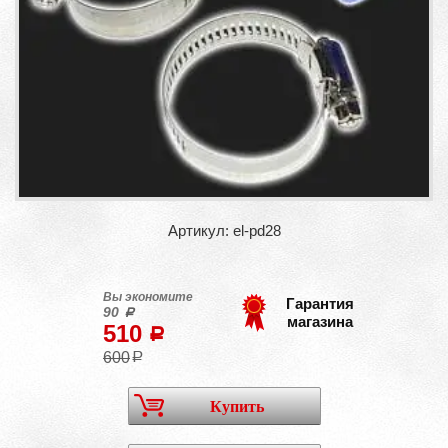
Артикул: el-pd28
Вы экономите
Гарантия
90
a
магазина
510
a
600
a
Купить