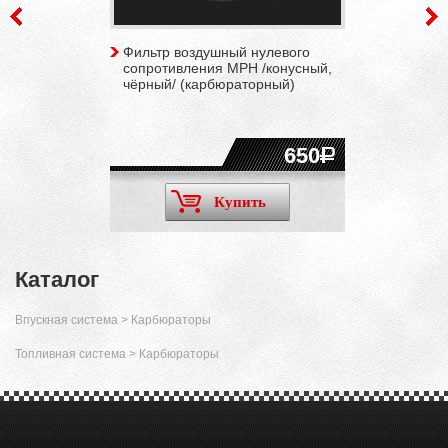
Фильтр воздушный нулевого
сопротивления MPH /конусный,
чёрный/ (карбюраторный)
650
Купить
Каталог
Впускная система
>
Карбюраторы
Топливная система
>
Карбюраторы