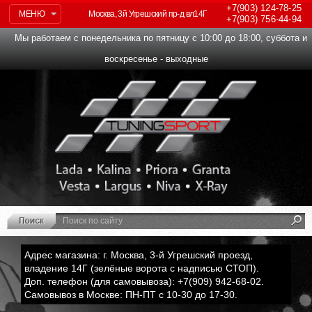
+7(903)
124-78-25
МЕНЮ
Москва, 3й Угрешский пр-д вл14Г
+7(903)
756-44-94
Мы работаем с понедельника по пятницу с 10:00 до 18:00, суббота и
воскресенье - выходные
Адрес магазина: г. Москва, 3-й Угрешский проезд,
владение 14Г (зелёные ворота с надписью СТОП).
Доп. телефон (для самовывоза): +7(909) 942-68-02.
Самовывоз в Москве: ПН-ПТ с 10-30 до 17-30.