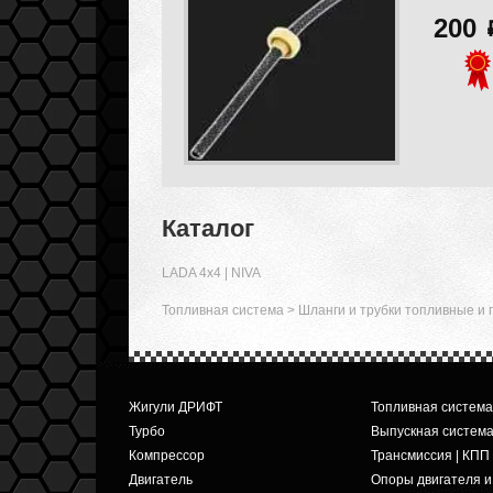
200
Каталог
LADA 4x4 | NIVA
Топливная система
>
Шланги и трубки топливные и
Жигули ДРИФТ
Топливная система
Турбо
Выпускная систем
Компрессор
Трансмиссия | КПП
Двигатель
Опоры двигателя 