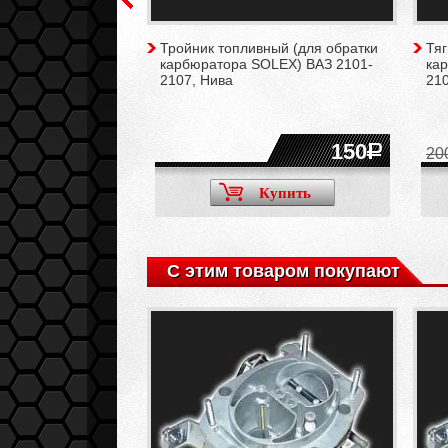
бюратора
Тройник топливный (для обратки
Тяг
ая (проставка)
карбюратора SOLEX) ВАЗ 2101-
ка
8-21099, 2110,
2107, Нива
210
170
150
20
Купить
Купить
С этим товаром покупают