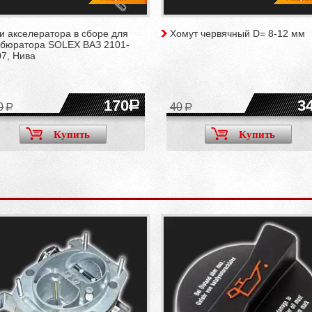
и акселератора в сборе для
Хомут червячный D= 8-12 мм
рбюратора SOLEX ВАЗ 2101-
7, Нива
170
3
0
40
Купить
Купить