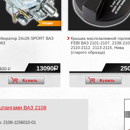
рбюратор 24x26 SPORT ВАЗ
Крышка маслозаливной горло
083
FEBI ВАЗ 2101-2107, 2108-210
2110-2112, 2113-2115, Нива
(старого образца)
13090
25
400
Купить
Купить
шлангами ВАЗ 2108
: 2108-1156010-01