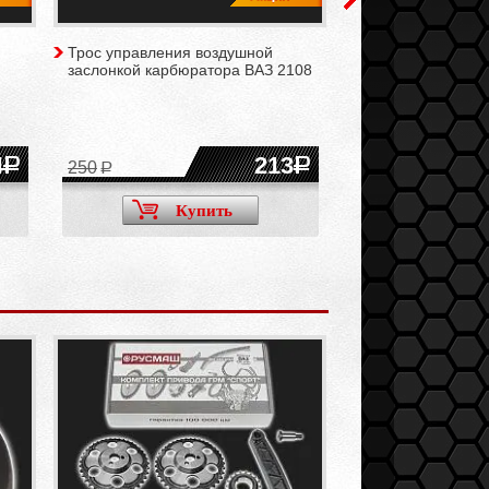
Трос управления воздушной
Прокладка карбю
заслонкой карбюратора ВАЗ 2108
теплоизолирующая
для а/м ВАЗ 2108-
2111, 2115
4
213
250
200
Купить
Ку