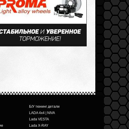
Б/У тюнинг детали
LADA 4x4 | NIVA
Lada VESTA
ие
Lada X-RAY