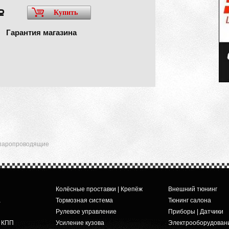
Купить
a
Гарантия магазина
 паропроводящие
Колёсные проставки | Крепёж
Внешний тюнинг
а
Тормозная система
Тюнинг салона
Рулевое управление
Приборы | Датчики
и КПП
Усиление кузова
Электрооборудован