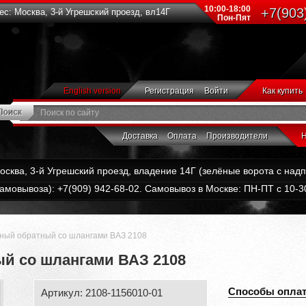
10:00-18:00
+7(903
с: Москва, 3-й Угрешский проезд, вл14Г
Пон-Пят
English version
Регистрация
Войти
Как купить
Доставка
Оплата
Производители
Н
Москва, 3-й Угрешский проезд, владение 14Г (зелёные ворота с на
амовывоза): +7(909) 942-68-02. Самовывоз в Москве: ПН-ПТ с 10-30
ный обратный со шлангами ВАЗ 2108
й со шлангами ВАЗ 2108
Способы опла
Артикул: 2108-1156010-01