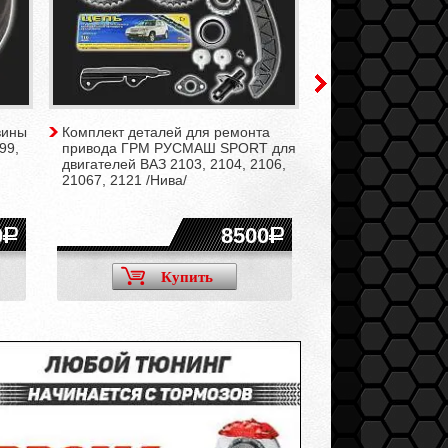
вины
Комплект деталей для ремонта
Звёздочка распре
99,
привода ГРМ РУСМАШ SPORT для
вала регулируема
двигателей ВАЗ 2103, 2104, 2106,
для двигателей В
21067, 2121 /Нива/
2103, 2104, 2106,
21213, 2130 /Нива
0
8500
Купить
Ку