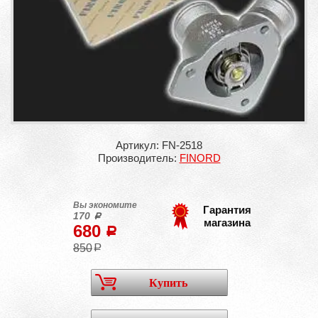
Артикул: FN-2518
Производитель:
FINORD
Вы экономите
Гарантия
170
a
магазина
680
a
850
a
Купить