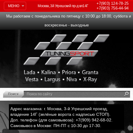
+7(903)
124-78-25
МЕНЮ
Москва, 3й Угрешский пр-д вл14Г
+7(903)
756-44-94
Мы работаем с понедельника по пятницу с 10:00 до 18:00, суббота и
воскресенье - выходные
Адрес магазина: г. Москва, 3-й Угрешский проезд,
владение 14Г (зелёные ворота с надписью СТОП).
Доп. телефон (для самовывоза): +7(909) 942-68-02.
Самовывоз в Москве: ПН-ПТ с 10-30 до 17-30.