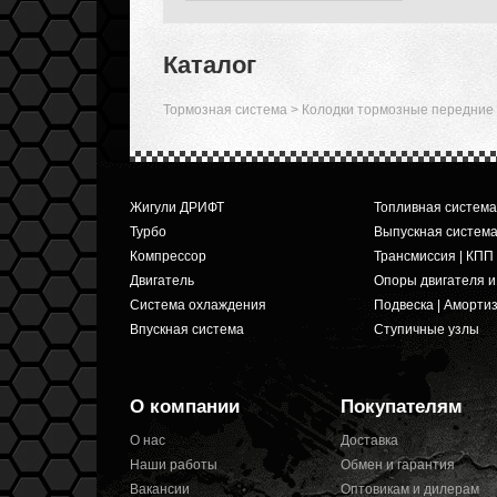
Каталог
Тормозная система
>
Колодки тормозные передние
Жигули ДРИФТ
Топливная система
Турбо
Выпускная систем
Компрессор
Трансмиссия | КПП
Двигатель
Опоры двигателя 
Система охлаждения
Подвеска | Аморти
Впускная система
Ступичные узлы
О компании
Покупателям
О нас
Доставка
Наши работы
Обмен и гарантия
Вакансии
Оптовикам и дилерам