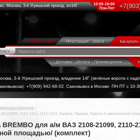
10:00-18:00
+7(903
с: Москва, 3-й Угрешский проезд, вл14Г
Пон-Пят
English version
Регистрация
Войти
Как купить
Доставка
Оплата
Производители
Н
Москва, 3-й Угрешский проезд, владение 14Г (зелёные ворота с на
амовывоза): +7(909) 942-68-02. Самовывоз в Москве: ПН-ПТ с 10-30
ормозные передние
8-21099, 2110-2112, 2113-2115, Калина, Приора, Гранта /с увеличенной площ
BREMBO для а/м ВАЗ 2108-21099, 2110-211
нной площадью/ (комплект)