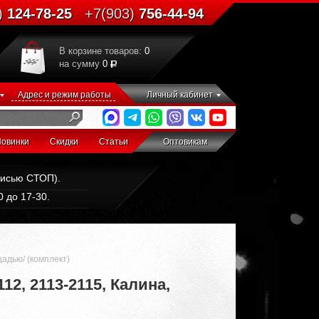
)
124-78-25
+7(903)
756-44-94
В корзине товаров:
0
на сумму
0
Адрес и режим работы
Личный кабинет
овинки
Скидки
Статьи
Оптовикам
дписью СТОП).
 до 17-30.
адью/ (комплект)
2, 2113-2115, Калина,