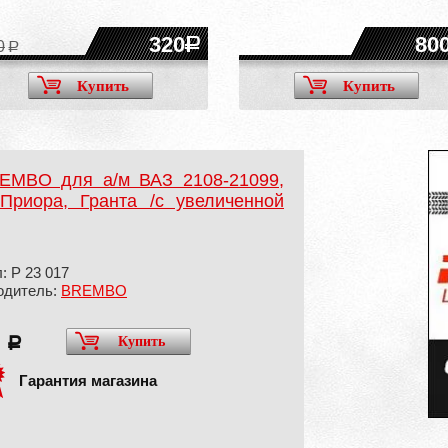
320
80
0
Купить
Купить
REMBO для а/м ВАЗ 2108-21099,
 Приора, Гранта /с увеличенной
: P 23 017
одитель:
BREMBO
0
Купить
a
Гарантия магазина