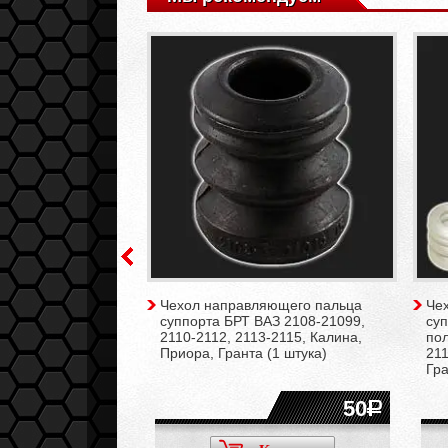
о тормоза АТС R15
Чехол направляющего пальца
Че
 STANDART для а/м
суппорта БРТ ВАЗ 2108-21099,
суп
t, Granta Sport (2
2110-2112, 2113-2115, Калина,
пол
Приора, Гранта (1 штука)
211
Гра
3825
50