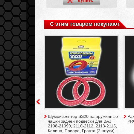
Купить
Купить
С этим товаром покупают
а замка двери
Шумоизолятор SS20 на пружинные
Ра
З 2108-21099,
чашки задней подвески для ВАЗ
PR
-2115 (1 штука)
2108-21099, 2110-2112, 2113-2115,
Калина, Приора, Гранта (2 штуки)