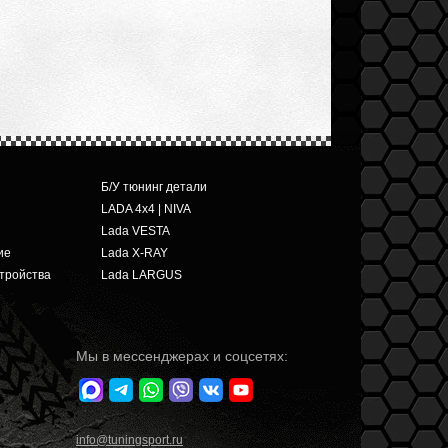
Б/У тюнинг детали
LADA 4x4 | NIVA
Lada VESTA
ие
Lada X-RAY
тройства
Lada LARGUS
Мы в мессенджерах и соцсетях:
info
@tuningsport.ru