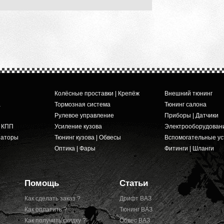
Колёсные проставки | Крепёж
Внешний тюнинг
а
Тормозная система
Тюнинг салона
Рулевое управление
Приборы | Датчики
и КПП
Усиление кузова
Электрооборудован
заторы
Тюнинг кузова | Обвесы
Вспомогательные ус
Оптика | Фары
Фитинги | Шланги
Помощь
Статьи
Как сделать заказ ?
Дрифт ВАЗ
Как оплатить ?
Тюнинг ВАЗ
Как получить скидку ?
Обвес ВАЗ