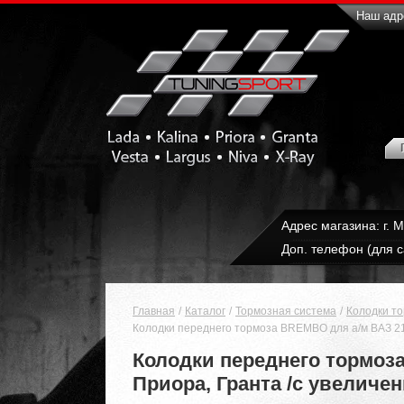
Наш адре
Адрес магазина: г. 
Доп. телефон (для с
Главная
Каталог
Тормозная система
Колодки т
Колодки переднего тормоза BREMBO для а/м ВАЗ 210
Колодки переднего тормоза 
Приора, Гранта /с увеличе