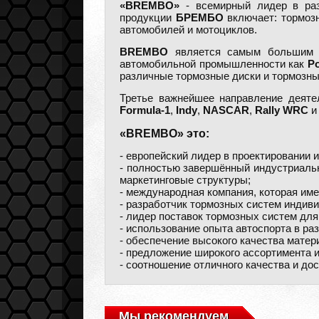
«BREMBO»
- всемирный лидер в раз
продукции
БРЕМБО
включает: тормоз
автомобилей и мотоциклов.
BREMBO
является самым большим по
автомобильной промышленности как
P
различные тормозные диски и тормозны
Третье важнейшее направление деят
Formula-1
,
Indy
,
NASCAR
,
Rally WRC
и
«BREMBO» это:
- европейский лидер в проектировании
- полностью завершённый индустриаль
маркетинговые структуры;
- международная компания, которая име
- разработчик тормозных систем индив
- лидер поставок тормозных систем для
- использование опыта автоспорта в ра
- обеспечение высокого качества матер
- предложение широкого ассортимента 
- соотношение отличного качества и до
Мы рекомендуем