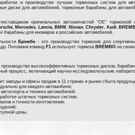
работке и производстве лучших тормозных систем для авт
ные диски для автомобилей, тормозные барабаны для автомоб
ставщиком оригинальных автозапчастей "OE" тормозной с
orsche
,
Mercedes
,
Lancia
,
BMW
,
Nissan
,
Chrysler
,
Audi
.
BREM
е барабаны для иномарок и российских автомобилей.
ельности
Брембо
- это производство тормозов для спортивны
 др. Половина команд
F1
использует тормоза
BREMBO
на своих
 и производстве высокоэффективных тормозных дисков, барабано
ный процесс, включающий научно-исследовательские лаборато
ет заводы и офисы продаж в 11 странах и рынки сбыта продукци
идуально для каждого автомобиля;
 автоспорта и тюнинга автомобилей;
зработке штатных тормозных систем;
иалов и точности изготовления;
изделий;
ступной цены.