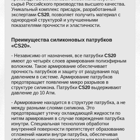
сырьё Российского производства высшего качества.
Уникальный комплекс присадок, разработанный
экспертами
CS20
, позволяет получить материал с
однородной структурой и улучшенными
показателями прочности и эластичности.
Преимущества силиконовых патрубков
«CS20».
- Независимо от назначения, все патрубки
CS20
имеют до четырёх слоев армирования полиэфирным
волокном. Такое армирование обеспечивает
прочность патрубков и защиту от раздувания под
давлением в системе. Армирование патрубков
предотвращает появление микро разрывов в
структуре силикона. Патрубки
CS20
выдерживают
давление до 10 Атм.
- Армирование находится в структуре патрубка, а не
между разными слоями силикона. Это
предотвращает утечку охлаждающей жидкости по
нитям армирования в случае повреждения патрубка
изнутри. Специальная технология обработки
внутренней поверхности препятствует образованию
отложений накипи внутри патрубка, обеспечивая
свободную циркуляцию жидкости или воздушной