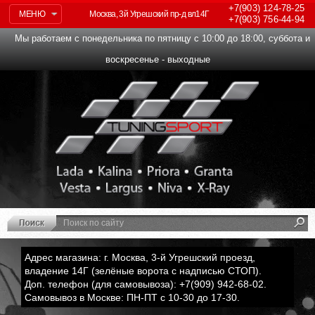
+7(903)
124-78-25
МЕНЮ
Москва, 3й Угрешский пр-д вл14Г
+7(903)
756-44-94
Мы работаем с понедельника по пятницу с 10:00 до 18:00, суббота и
воскресенье - выходные
Адрес магазина: г. Москва, 3-й Угрешский проезд,
владение 14Г (зелёные ворота с надписью СТОП).
Доп. телефон (для самовывоза): +7(909) 942-68-02.
Самовывоз в Москве: ПН-ПТ с 10-30 до 17-30.